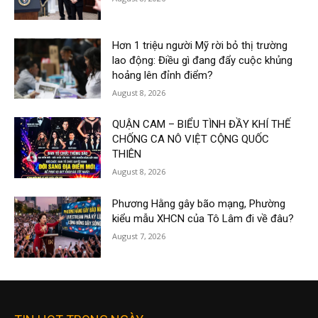
Hơn 1 triệu người Mỹ rời bỏ thị trường
lao động: Điều gì đang đẩy cuộc khủng
hoảng lên đỉnh điểm?
August 8, 2026
QUẬN CAM – BIỂU TÌNH ĐẦY KHÍ THẾ
CHỐNG CA NÔ VIỆT CỘNG QUỐC
THIÊN
August 8, 2026
Phương Hằng gây bão mạng, Phường
kiểu mẫu XHCN của Tô Lâm đi về đâu?
August 7, 2026