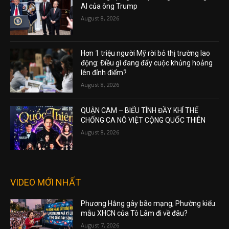
AI của ông Trump
August 8, 2026
Hơn 1 triệu người Mỹ rời bỏ thị trường lao
động: Điều gì đang đẩy cuộc khủng hoảng
lên đỉnh điểm?
August 8, 2026
QUẬN CAM – BIỂU TÌNH ĐẦY KHÍ THẾ
CHỐNG CA NÔ VIỆT CỘNG QUỐC THIÊN
August 8, 2026
VIDEO MỚI NHẤT
Phương Hằng gây bão mạng, Phường kiểu
mẫu XHCN của Tô Lâm đi về đâu?
August 7, 2026