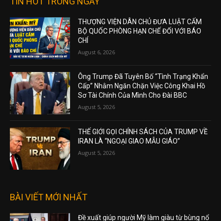
TIN HOT TRONG NGÀY
THƯỢNG VIỆN DÂN CHỦ ĐƯA LUẬT CẤM
BỘ QUỐC PHÒNG HẠN CHẾ ĐỐI VỚI BÁO
CHÍ
August 6, 2026
Ông Trump Đã Tuyên Bố “Tình Trạng Khẩn
Cấp” Nhằm Ngăn Chặn Việc Công Khai Hồ
Sơ Tài Chính Của Mình Cho Đài BBC
August 5, 2026
THẾ GIỚI GỌI CHÍNH SÁCH CỦA TRUMP VỀ
IRAN LÀ “NGOẠI GIAO MẪU GIÁO”
August 5, 2026
BÀI VIẾT MỚI NHẤT
Đề xuất giúp người Mỹ làm giàu từ bùng nổ