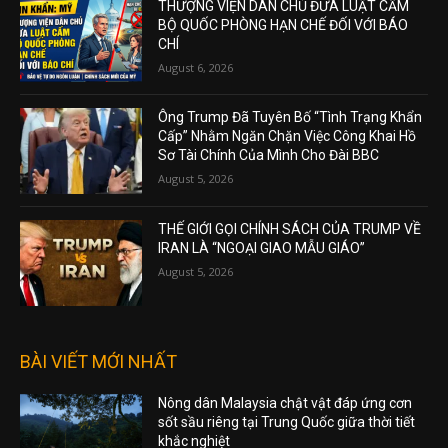
THƯỢNG VIỆN DÂN CHỦ ĐƯA LUẬT CẤM
BỘ QUỐC PHÒNG HẠN CHẾ ĐỐI VỚI BÁO
CHÍ
August 6, 2026
Ông Trump Đã Tuyên Bố “Tình Trạng Khẩn
Cấp” Nhằm Ngăn Chặn Việc Công Khai Hồ
Sơ Tài Chính Của Mình Cho Đài BBC
August 5, 2026
THẾ GIỚI GỌI CHÍNH SÁCH CỦA TRUMP VỀ
IRAN LÀ “NGOẠI GIAO MẪU GIÁO”
August 5, 2026
BÀI VIẾT MỚI NHẤT
Nông dân Malaysia chật vật đáp ứng cơn
sốt sầu riêng tại Trung Quốc giữa thời tiết
khắc nghiệt