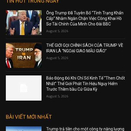
TIN HOT TRONG NGÀY
Ông Trump Đã Tuyên Bố “Tình Trạng Khẩn
Cấp” Nhằm Ngăn Chặn Việc Công Khai Hồ
Sơ Tài Chính Của Mình Cho Đài BBC
August 5, 2026
THẾ GIỚI GỌI CHÍNH SÁCH CỦA TRUMP VỀ
IRAN LÀ “NGOẠI GIAO MẪU GIÁO”
August 5, 2026
Báo Động Đỏ Khi Chỉ Số Kinh Tế “Then Chốt
Nhất” Thế Giới Phát Tín Hiệu Nguy Hiểm
Trước Thềm bầu Cử Giữa Kỳ
August 5, 2026
BÀI VIẾT MỚI NHẤT
Trump trả tiền cho một công ty năng lượng