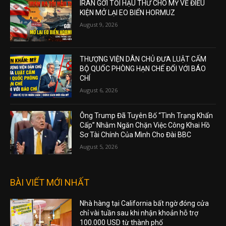
IRAN GỞI TỐI HẬU THƯ CHO MỸ VỀ ĐIỀU
KIỆN MỞ LẠI EO BIỂN HORMUZ
August 9, 2026
THƯỢNG VIỆN DÂN CHỦ ĐƯA LUẬT CẤM
BỘ QUỐC PHÒNG HẠN CHẾ ĐỐI VỚI BÁO
CHÍ
August 6, 2026
Ông Trump Đã Tuyên Bố “Tình Trạng Khẩn
Cấp” Nhằm Ngăn Chặn Việc Công Khai Hồ
Sơ Tài Chính Của Mình Cho Đài BBC
August 5, 2026
BÀI VIẾT MỚI NHẤT
Nhà hàng tại California bất ngờ đóng cửa
chỉ vài tuần sau khi nhận khoản hỗ trợ
100.000 USD từ thành phố