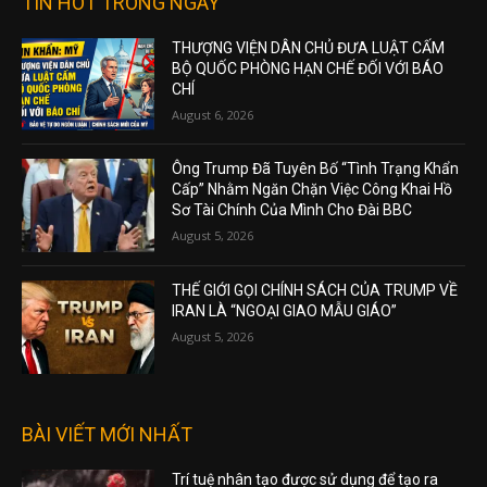
TIN HOT TRONG NGÀY
THƯỢNG VIỆN DÂN CHỦ ĐƯA LUẬT CẤM
BỘ QUỐC PHÒNG HẠN CHẾ ĐỐI VỚI BÁO
CHÍ
August 6, 2026
Ông Trump Đã Tuyên Bố “Tình Trạng Khẩn
Cấp” Nhằm Ngăn Chặn Việc Công Khai Hồ
Sơ Tài Chính Của Mình Cho Đài BBC
August 5, 2026
THẾ GIỚI GỌI CHÍNH SÁCH CỦA TRUMP VỀ
IRAN LÀ “NGOẠI GIAO MẪU GIÁO”
August 5, 2026
BÀI VIẾT MỚI NHẤT
Trí tuệ nhân tạo được sử dụng để tạo ra