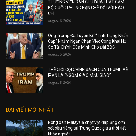
THƯỢNG VIỆN DÂN CHỦ ĐƯA LUẬT CẤM
BỘ QUỐC PHÒNG HẠN CHẾ ĐỐI VỚI BÁO
CHÍ
August 6, 2026
Ông Trump Đã Tuyên Bố “Tình Trạng Khẩn
Cấp” Nhằm Ngăn Chặn Việc Công Khai Hồ
Sơ Tài Chính Của Mình Cho Đài BBC
August 5, 2026
THẾ GIỚI GỌI CHÍNH SÁCH CỦA TRUMP VỀ
IRAN LÀ “NGOẠI GIAO MẪU GIÁO”
August 5, 2026
BÀI VIẾT MỚI NHẤT
Nông dân Malaysia chật vật đáp ứng cơn
sốt sầu riêng tại Trung Quốc giữa thời tiết
khắc nghiệt