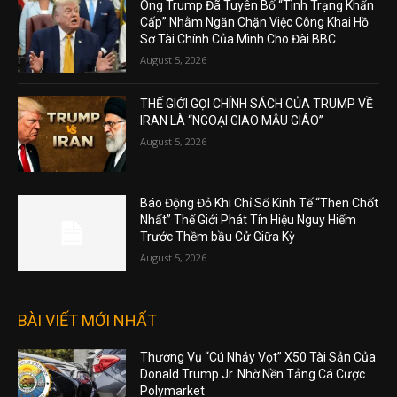
Ông Trump Đã Tuyên Bố “Tình Trạng Khẩn
Cấp” Nhằm Ngăn Chặn Việc Công Khai Hồ
Sơ Tài Chính Của Mình Cho Đài BBC
August 5, 2026
THẾ GIỚI GỌI CHÍNH SÁCH CỦA TRUMP VỀ
IRAN LÀ “NGOẠI GIAO MẪU GIÁO”
August 5, 2026
Báo Động Đỏ Khi Chỉ Số Kinh Tế “Then Chốt
Nhất” Thế Giới Phát Tín Hiệu Nguy Hiểm
Trước Thềm bầu Cử Giữa Kỳ
August 5, 2026
BÀI VIẾT MỚI NHẤT
Thương Vụ “Cú Nhảy Vọt” X50 Tài Sản Của
Donald Trump Jr. Nhờ Nền Tảng Cá Cược
Polymarket