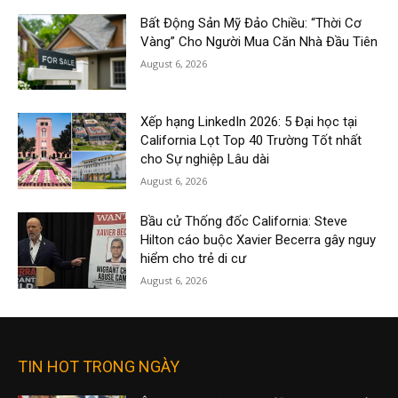
Bất Động Sản Mỹ Đảo Chiều: “Thời Cơ
Vàng” Cho Người Mua Căn Nhà Đầu Tiên
August 6, 2026
Xếp hạng LinkedIn 2026: 5 Đại học tại
California Lọt Top 40 Trường Tốt nhất
cho Sự nghiệp Lâu dài
August 6, 2026
Bầu cử Thống đốc California: Steve
Hilton cáo buộc Xavier Becerra gây nguy
hiểm cho trẻ di cư
August 6, 2026
TIN HOT TRONG NGÀY