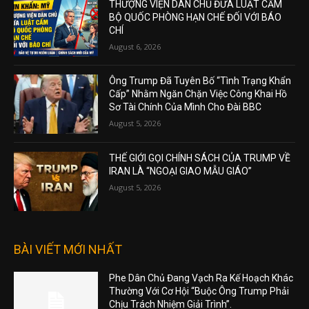
THƯỢNG VIỆN DÂN CHỦ ĐƯA LUẬT CẤM
BỘ QUỐC PHÒNG HẠN CHẾ ĐỐI VỚI BÁO
CHÍ
August 6, 2026
Ông Trump Đã Tuyên Bố “Tình Trạng Khẩn
Cấp” Nhằm Ngăn Chặn Việc Công Khai Hồ
Sơ Tài Chính Của Mình Cho Đài BBC
August 5, 2026
THẾ GIỚI GỌI CHÍNH SÁCH CỦA TRUMP VỀ
IRAN LÀ “NGOẠI GIAO MẪU GIÁO”
August 5, 2026
BÀI VIẾT MỚI NHẤT
Phe Dân Chủ Đang Vạch Ra Kế Hoạch Khác
Thường Với Cơ Hội “Buộc Ông Trump Phải
Chịu Trách Nhiệm Giải Trình”.