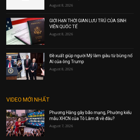
August 8, 2026
GIỚI HẠN THỜI GIAN LƯU TRÚ CỦA SINH
VIÊN QUỐC TẾ
August 8, 2026
Đề xuất giúp người Mỹ làm giàu từ bùng nổ
AI của ông Trump
August 8, 2026
VIDEO MỚI NHẤT
Phương Hằng gây bão mạng, Phường kiểu
mẫu XHCN của Tô Lâm đi về đâu?
August 7, 2026