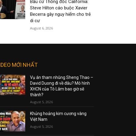
Bầu cử Thống đốc California:
Steve Hilton cáo buộc Xavier
Becerra gây nguy hiểm cho trẻ
di cư
August 6, 2026
IDEO MỚI NHẤT
Vụ án tham nhũng Sheng Thao –
David Duong đi về đâu? Mô hình
XHCN của Tô Lâm bao giờ sẽ
thành?
August 5, 2026
Khủng hoảng kim cương vàng
Việt Nam
August 5, 2026