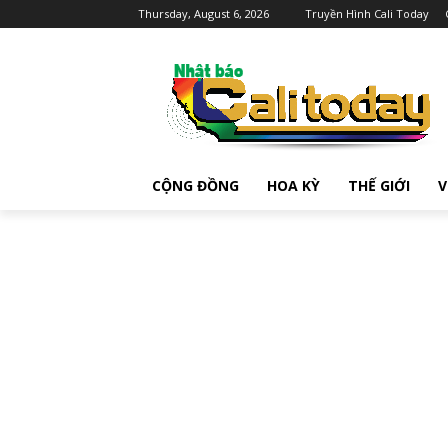
Thursday, August 6, 2026
Truyền Hình Cali Today
CỘNG ĐỒNG
HOA KỲ
THẾ GIỚI
V