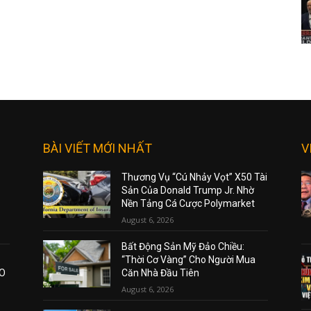
BÀI VIẾT MỚI NHẤT
V
Thương Vụ “Cú Nhảy Vọt” X50 Tài
Sản Của Donald Trump Jr. Nhờ
Nền Tảng Cá Cược Polymarket
August 6, 2026
Bất Động Sản Mỹ Đảo Chiều:
“Thời Cơ Vàng” Cho Người Mua
AO
Căn Nhà Đầu Tiên
August 6, 2026