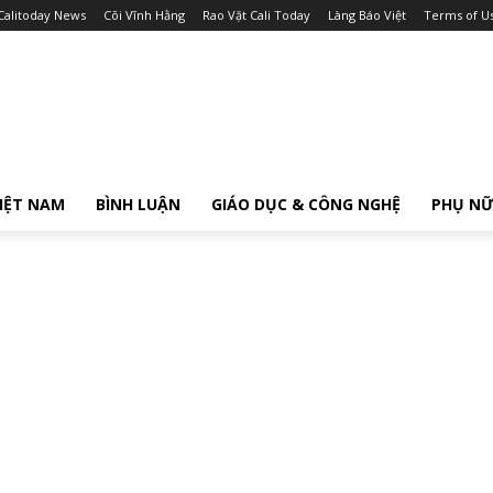
Calitoday News
Cõi Vĩnh Hằng
Rao Vặt Cali Today
Làng Báo Việt
Terms of U
IỆT NAM
BÌNH LUẬN
GIÁO DỤC & CÔNG NGHỆ
PHỤ N