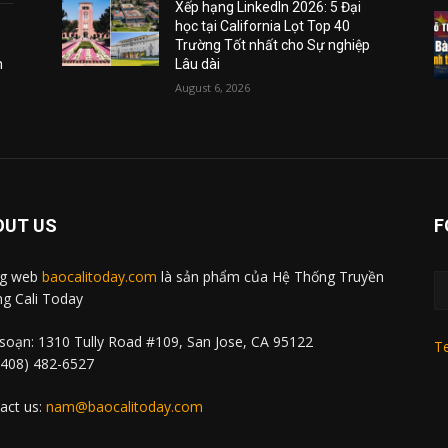
Xếp hạng LinkedIn 2026: 5 Đại
học tại California Lọt Top 40
Trường Tốt nhất cho Sự nghiệp
m
Lâu dài
August 6, 2026
OUT US
F
ng web
baocalitoday.com
là sản phẩm của Hệ Thống Truyền
g Cali Today
soạn: 1310 Tully Road #109, San Jose, CA 95122
Te
 (408) 482-6527
act us:
nam@baocalitoday.com