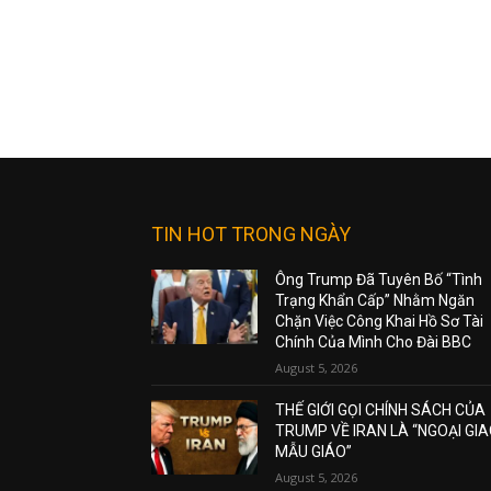
TIN HOT TRONG NGÀY
Ông Trump Đã Tuyên Bố “Tình
Trạng Khẩn Cấp” Nhằm Ngăn
Chặn Việc Công Khai Hồ Sơ Tài
Chính Của Mình Cho Đài BBC
August 5, 2026
THẾ GIỚI GỌI CHÍNH SÁCH CỦA
TRUMP VỀ IRAN LÀ “NGOẠI GI
MẪU GIÁO”
August 5, 2026