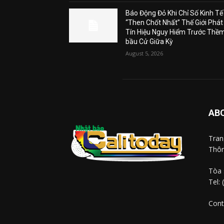
Báo Động Đỏ Khi Chỉ Số Kinh Tế
“Then Chốt Nhất” Thế Giới Phát
Tín Hiệu Nguy Hiểm Trước Thề
bầu Cử Giữa Kỳ
August 5, 2026
AB
Tra
Thôn
Tòa 
Tel:
Cont