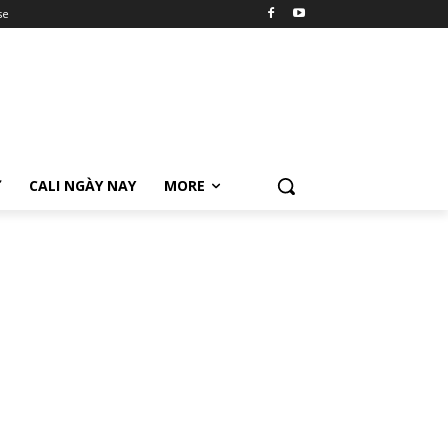
se
Ữ
CALI NGÀY NAY
MORE