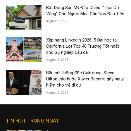
Bất Động Sản Mỹ Đảo Chiều: “Thời Cơ
Vàng” Cho Người Mua Căn Nhà Đầu Tiên
August 6, 2026
Xếp hạng LinkedIn 2026: 5 Đại học tại
California Lọt Top 40 Trường Tốt nhất
cho Sự nghiệp Lâu dài
August 6, 2026
Bầu cử Thống đốc California: Steve
Hilton cáo buộc Xavier Becerra gây nguy
hiểm cho trẻ di cư
August 6, 2026
TIN HOT TRONG NGÀY