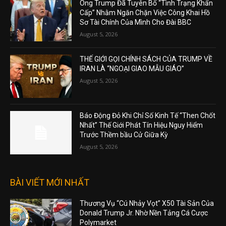
Ông Trump Đã Tuyên Bố “Tình Trạng Khẩn
Cấp” Nhằm Ngăn Chặn Việc Công Khai Hồ
Sơ Tài Chính Của Mình Cho Đài BBC
August 5, 2026
THẾ GIỚI GỌI CHÍNH SÁCH CỦA TRUMP VỀ
IRAN LÀ “NGOẠI GIAO MẪU GIÁO”
August 5, 2026
Báo Động Đỏ Khi Chỉ Số Kinh Tế “Then Chốt
Nhất” Thế Giới Phát Tín Hiệu Nguy Hiểm
Trước Thềm bầu Cử Giữa Kỳ
August 5, 2026
BÀI VIẾT MỚI NHẤT
Thương Vụ “Cú Nhảy Vọt” X50 Tài Sản Của
Donald Trump Jr. Nhờ Nền Tảng Cá Cược
Polymarket