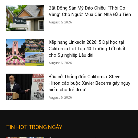
Bất Động Sản Mỹ Đảo Chiều: “Thời Cơ
Vàng” Cho Người Mua Căn Nhà Đầu Tiên
August 6, 2026
Xếp hạng LinkedIn 2026: 5 Đại học tại
California Lọt Top 40 Trường Tốt nhất
cho Sự nghiệp Lâu dài
August 6, 2026
Bầu cử Thống đốc California: Steve
Hilton cáo buộc Xavier Becerra gây nguy
hiểm cho trẻ di cư
August 6, 2026
TIN HOT TRONG NGÀY