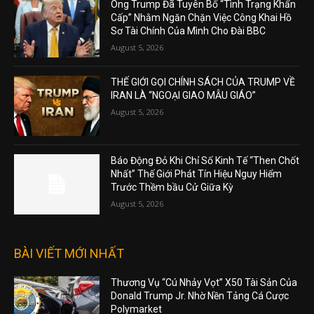
Ông Trump Đã Tuyên Bố “Tình Trạng Khẩn
Cấp” Nhằm Ngăn Chặn Việc Công Khai Hồ
Sơ Tài Chính Của Mình Cho Đài BBC
August 5, 2026
THẾ GIỚI GỌI CHÍNH SÁCH CỦA TRUMP VỀ
IRAN LÀ “NGOẠI GIAO MẪU GIÁO”
August 5, 2026
Báo Động Đỏ Khi Chỉ Số Kinh Tế “Then Chốt
Nhất” Thế Giới Phát Tín Hiệu Nguy Hiểm
Trước Thềm bầu Cử Giữa Kỳ
August 5, 2026
BÀI VIẾT MỚI NHẤT
Thương Vụ “Cú Nhảy Vọt” X50 Tài Sản Của
Donald Trump Jr. Nhờ Nền Tảng Cá Cược
Polymarket