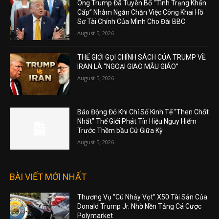
Ông Trump Đã Tuyên Bố “Tình Trạng Khẩn
Cấp” Nhằm Ngăn Chặn Việc Công Khai Hồ
Sơ Tài Chính Của Mình Cho Đài BBC
August 5, 2026
THẾ GIỚI GỌI CHÍNH SÁCH CỦA TRUMP VỀ
IRAN LÀ “NGOẠI GIAO MẪU GIÁO”
August 5, 2026
Báo Động Đỏ Khi Chỉ Số Kinh Tế “Then Chốt
Nhất” Thế Giới Phát Tín Hiệu Nguy Hiểm
Trước Thềm bầu Cử Giữa Kỳ
August 5, 2026
BÀI VIẾT MỚI NHẤT
Thương Vụ “Cú Nhảy Vọt” X50 Tài Sản Của
Donald Trump Jr. Nhờ Nền Tảng Cá Cược
Polymarket