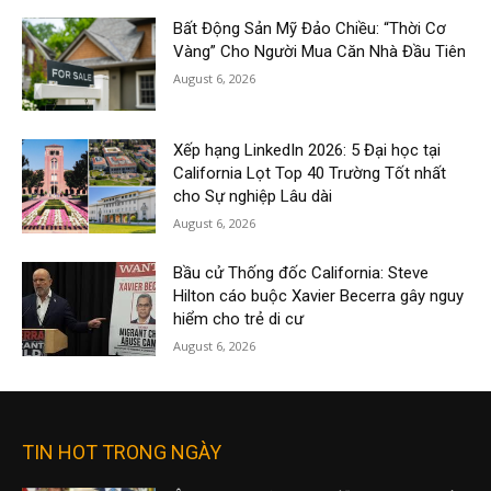
Bất Động Sản Mỹ Đảo Chiều: “Thời Cơ
Vàng” Cho Người Mua Căn Nhà Đầu Tiên
August 6, 2026
Xếp hạng LinkedIn 2026: 5 Đại học tại
California Lọt Top 40 Trường Tốt nhất
cho Sự nghiệp Lâu dài
August 6, 2026
Bầu cử Thống đốc California: Steve
Hilton cáo buộc Xavier Becerra gây nguy
hiểm cho trẻ di cư
August 6, 2026
TIN HOT TRONG NGÀY