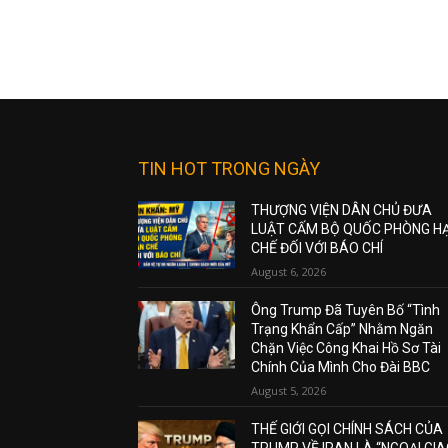
TIN HOT TRONG NGÀY
THƯỢNG VIỆN DÂN CHỦ ĐƯA
LUẬT CẤM BỘ QUỐC PHÒNG H
CHẾ ĐỐI VỚI BÁO CHÍ
August 6, 2026
Ông Trump Đã Tuyên Bố “Tình
Trạng Khẩn Cấp” Nhằm Ngăn
Chặn Việc Công Khai Hồ Sơ Tài
Chính Của Mình Cho Đài BBC
August 5, 2026
THẾ GIỚI GỌI CHÍNH SÁCH CỦA