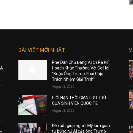
BÀI VIẾT MỚI NHẤT
V
Phe Dân Chủ Đang Vạch Ra Kế
ẠN
Hoạch Khác Thường Với Cơ Hội
“Buộc Ông Trump Phải Chịu
Trách Nhiệm Giải Trình”.
August 8, 2026
GIỚI HẠN THỜI GIAN LƯU TRÚ
CỦA SINH VIÊN QUỐC TẾ
August 8, 2026
Đề xuất giúp người Mỹ làm giàu
từ bùng nổ AI của ông Trump