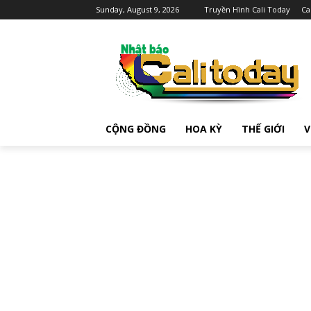
Sunday, August 9, 2026
Truyền Hình Cali Today
Ca
CỘNG ĐỒNG
HOA KỲ
THẾ GIỚI
V