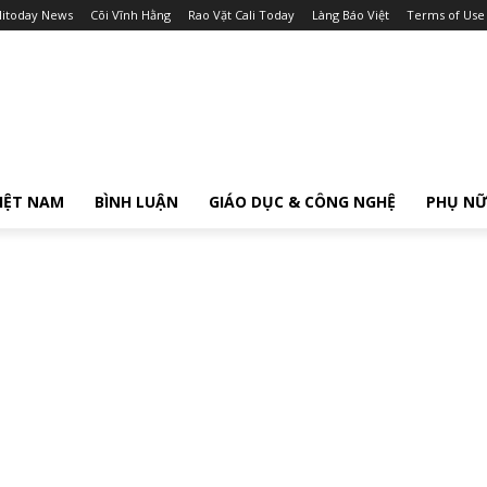
litoday News
Cõi Vĩnh Hằng
Rao Vặt Cali Today
Làng Báo Việt
Terms of Use
IỆT NAM
BÌNH LUẬN
GIÁO DỤC & CÔNG NGHỆ
PHỤ N