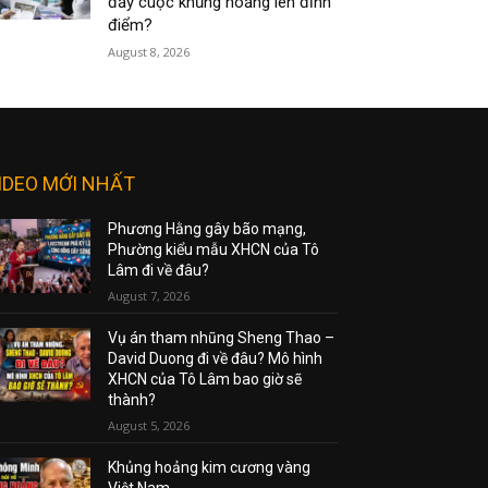
đẩy cuộc khủng hoảng lên đỉnh
điểm?
August 8, 2026
IDEO MỚI NHẤT
Phương Hằng gây bão mạng,
Phường kiểu mẫu XHCN của Tô
Lâm đi về đâu?
August 7, 2026
Vụ án tham nhũng Sheng Thao –
David Duong đi về đâu? Mô hình
XHCN của Tô Lâm bao giờ sẽ
thành?
August 5, 2026
Khủng hoảng kim cương vàng