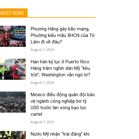
MOST READ
Phương Hằng gây bão mạng,
Phường kiểu mẫu XHCN của Tô
Lâm đi về đâu?
August 7, 2026
Hạn hán kỷ lục ở Puerto Rico:
Hàng trăm nghìn dân Mỹ “kêu
trời”, Washington vẫn ngó lơ?
August 7, 2026
Mexico điều động quân đội bảo
vệ ngành công nghiệp bơ tỷ
USD trước làn sóng bạo lực
cartel
August 7, 2026
Nước Mỹ nhận “trái đắng” khi