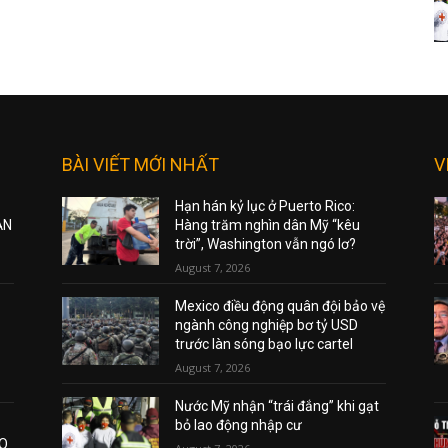
BÀI VIẾT MỚI NHẤT
V
Hạn hán kỷ lục ở Puerto Rico:
ẠN
Hàng trăm nghìn dân Mỹ “kêu
trời”, Washington vẫn ngó lơ?
August 7, 2026
Mexico điều động quân đội bảo vệ
ngành công nghiệp bơ tỷ USD
trước làn sóng bạo lực cartel
August 7, 2026
Nước Mỹ nhận “trái đắng” khi gạt
bỏ lao động nhập cư
AO