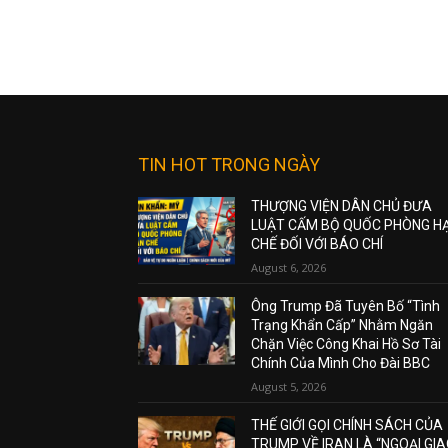
TIN HOT TRONG NGÀY
THƯỢNG VIỆN DÂN CHỦ ĐƯA
LUẬT CẤM BỘ QUỐC PHÒNG H
CHẾ ĐỐI VỚI BÁO CHÍ
August 6, 2026
Ông Trump Đã Tuyên Bố “Tình
Trạng Khẩn Cấp” Nhằm Ngăn
Chặn Việc Công Khai Hồ Sơ Tài
Chính Của Mình Cho Đài BBC
August 5, 2026
THẾ GIỚI GỌI CHÍNH SÁCH CỦA
TRUMP VỀ IRAN LÀ “NGOẠI GI