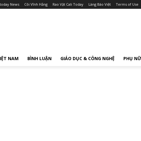
itoday News
Cõi Vĩnh Hằng
Rao Vặt Cali Today
Làng Báo Việt
Terms of Use
IỆT NAM
BÌNH LUẬN
GIÁO DỤC & CÔNG NGHỆ
PHỤ N