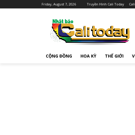
Friday, August 7, 2026
Truyền Hình Cali Today
Cal
CỘNG ĐỒNG
HOA KỲ
THẾ GIỚI
V