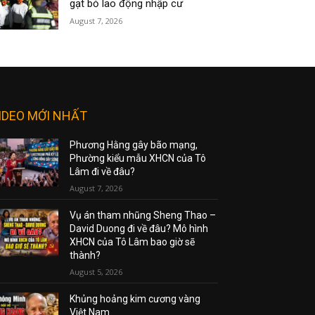
gạt bỏ lao động nhập cư
August 7, 2026
IDEO MỚI NHẤT
Phương Hằng gây bão mạng,
Phường kiểu mẫu XHCN của Tô
Lâm đi về đâu?
August 7, 2026
Vụ án tham nhũng Sheng Thao –
David Duong đi về đâu? Mô hình
XHCN của Tô Lâm bao giờ sẽ
thành?
August 5, 2026
Khủng hoảng kim cương vàng
Việt Nam