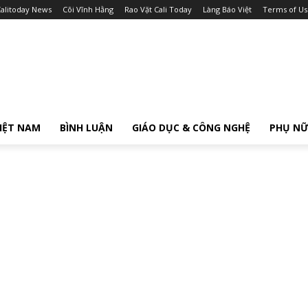
alitoday News
Cõi Vĩnh Hằng
Rao Vặt Cali Today
Làng Báo Việt
Terms of Us
IỆT NAM
BÌNH LUẬN
GIÁO DỤC & CÔNG NGHỆ
PHỤ N