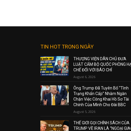
TIN HOT TRONG NGÀY
THƯỢNG VIỆN DÂN CHỦ ĐƯA
LUẬT CẤM BỘ QUỐC PHÒNG H
CHẾ ĐỐI VỚI BÁO CHÍ
August 6, 2026
Ông Trump Đã Tuyên Bố “Tình
Trạng Khẩn Cấp” Nhằm Ngăn
Chặn Việc Công Khai Hồ Sơ Tài
Chính Của Mình Cho Đài BBC
August 5, 2026
THẾ GIỚI GỌI CHÍNH SÁCH CỦA
TRUMP VỀ IRAN LÀ “NGOẠI GI