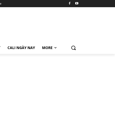
e
Ữ
CALI NGÀY NAY
MORE