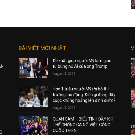
BÀI VIẾT MỚI NHẤT
V
Đề xuất giúp người Mỹ làm giàu
ẠN
từ bùng nổ AI của ông Trump
August 8, 2026
Hơn 1 triệu người Mỹ rời bỏ thị
trường lao động: Điều gì đang đẩy
cuộc khủng hoảng lên đỉnh điểm?
August 8, 2026
QUẬN CAM – BIỂU TÌNH ĐẦY KHÍ
THẾ CHỐNG CA NÔ VIỆT CỘNG
QUỐC THIÊN
AO