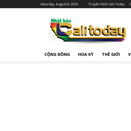
Saturday, August 8, 2026
Truyền Hình Cali Today
C
CỘNG ĐỒNG
HOA KỲ
THẾ GIỚI
V