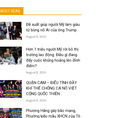
MOST READ
Đề xuất giúp người Mỹ làm giàu
từ bùng nổ AI của ông Trump
August 8, 2026
Hơn 1 triệu người Mỹ rời bỏ thị
trường lao động: Điều gì đang
đẩy cuộc khủng hoảng lên đỉnh
điểm?
August 8, 2026
QUẬN CAM – BIỂU TÌNH ĐẦY
KHÍ THẾ CHỐNG CA NÔ VIỆT
CỘNG QUỐC THIÊN
August 8, 2026
Phương Hằng gây bão mạng,
Phường kiểu mẫu XHCN của Tô