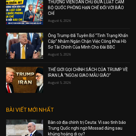
THƯỢNG VIỆN DÂN CHỦ ĐƯA LUẬT CẤM
BỘ QUỐC PHÒNG HẠN CHẾ ĐỐI VỚI BÁO
CHÍ
August 6, 2026
Ông Trump Đã Tuyên Bố “Tình Trạng Khẩn
Cấp” Nhằm Ngăn Chặn Việc Công Khai Hồ
Sơ Tài Chính Của Mình Cho Đài BBC
August 5, 2026
THẾ GIỚI GỌI CHÍNH SÁCH CỦA TRUMP VỀ
IRAN LÀ “NGOẠI GIAO MẪU GIÁO”
August 5, 2026
BÀI VIẾT MỚI NHẤT
Bàn cờ địa chính trị Ceuta: Vì sao tình báo
Trung Quốc nghi ngờ Mossad đứng sau
khủng hoảng di cư?