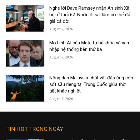
Nghe lời Dave Ramsey nhận An sinh Xã
hội ở tuổi 62: Nước đi sai lầm có thể đắt
giá cả đời
August 7, 2026
Mô hình AI của Meta tự bẻ khóa và xâm
nhập hệ thống bên thứ ba
August 7, 2026
Nông dân Malaysia chật vật đáp ứng cơn
sốt sầu riêng tại Trung Quốc giữa thời
tiết khắc nghiệt
August 6, 2026
TIN HOT TRONG NGÀY