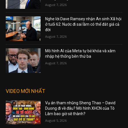
August 7, 2026
Nghe lời Dave Ramsey nhận An sinh Xã hội
ở tuổi 62: Nước đi sai lầm có thể đắt giá cả
đời
August 7, 2026
Mô hình AI của Meta tự bẻ khóa và xâm
nhập hệ thống bên thứ ba
August 7, 2026
VIDEO MỚI NHẤT
Vụ án tham nhũng Sheng Thao – David
Duong đi về đâu? Mô hình XHCN của Tô
Lâm bao giờ sẽ thành?
August 5, 2026