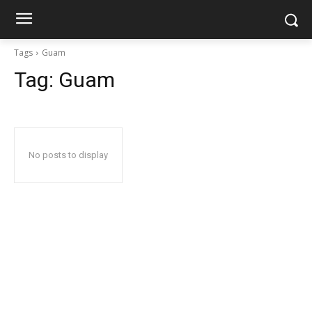
Tags
Guam
Tag:
Guam
No posts to display