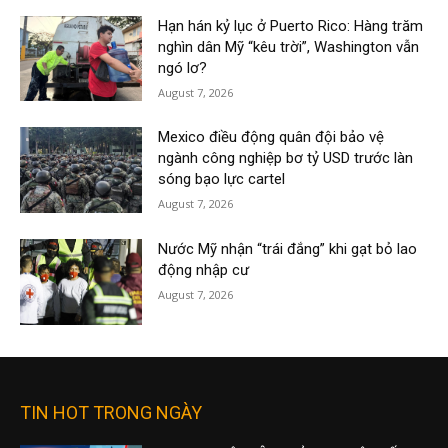
Hạn hán kỷ lục ở Puerto Rico: Hàng trăm
nghìn dân Mỹ “kêu trời”, Washington vẫn
ngó lơ?
August 7, 2026
Mexico điều động quân đội bảo vệ
ngành công nghiệp bơ tỷ USD trước làn
sóng bạo lực cartel
August 7, 2026
Nước Mỹ nhận “trái đắng” khi gạt bỏ lao
động nhập cư
August 7, 2026
TIN HOT TRONG NGÀY