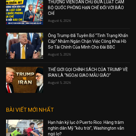
THƯỢNG VIỆN DÂN CHỦ ĐƯA LUẬT CẤM
BỘ QUỐC PHÒNG HẠN CHẾ ĐỐI VỚI BÁO
CHÍ
August 6, 2026
Ông Trump Đã Tuyên Bố “Tình Trạng Khẩn
Cấp” Nhằm Ngăn Chặn Việc Công Khai Hồ
Sơ Tài Chính Của Mình Cho Đài BBC
August 5, 2026
THẾ GIỚI GỌI CHÍNH SÁCH CỦA TRUMP VỀ
IRAN LÀ “NGOẠI GIAO MẪU GIÁO”
August 5, 2026
BÀI VIẾT MỚI NHẤT
Hạn hán kỷ lục ở Puerto Rico: Hàng trăm
nghìn dân Mỹ “kêu trời”, Washington vẫn
ngó lơ?