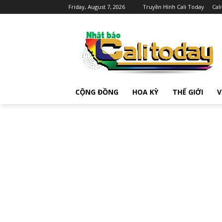
Friday, August 7, 2026
Truyền Hình Cali Today
Cal
CỘNG ĐỒNG
HOA KỲ
THẾ GIỚI
V