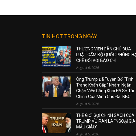
TIN HOT TRONG NGÀY
THƯỢNG VIỆN DÂN CHỦ ĐƯA
LUẬT CẤM BỘ QUỐC PHÒNG H
CHẾ ĐỐI VỚI BÁO CHÍ
August 6, 2026
Ông Trump Đã Tuyên Bố “Tình
Trạng Khẩn Cấp” Nhằm Ngăn
Chặn Việc Công Khai Hồ Sơ Tài
Chính Của Mình Cho Đài BBC
August 5, 2026
THẾ GIỚI GỌI CHÍNH SÁCH CỦA
TRUMP VỀ IRAN LÀ “NGOẠI GI
MẪU GIÁO”
August 5, 2026