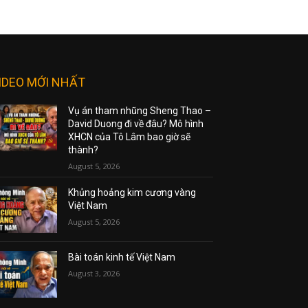
IDEO MỚI NHẤT
Vụ án tham nhũng Sheng Thao –
David Duong đi về đâu? Mô hình
XHCN của Tô Lâm bao giờ sẽ
thành?
August 5, 2026
Khủng hoảng kim cương vàng
Việt Nam
August 5, 2026
Bài toán kinh tế Việt Nam
August 3, 2026