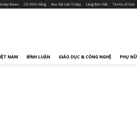
itoday News
Cõi Vĩnh Hằng
Rao Vặt Cali Today
Làng Báo Việt
Terms of Use
IỆT NAM
BÌNH LUẬN
GIÁO DỤC & CÔNG NGHỆ
PHỤ N