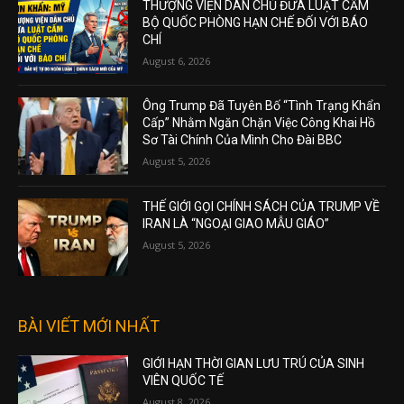
THƯỢNG VIỆN DÂN CHỦ ĐƯA LUẬT CẤM
BỘ QUỐC PHÒNG HẠN CHẾ ĐỐI VỚI BÁO
CHÍ
August 6, 2026
Ông Trump Đã Tuyên Bố “Tình Trạng Khẩn
Cấp” Nhằm Ngăn Chặn Việc Công Khai Hồ
Sơ Tài Chính Của Mình Cho Đài BBC
August 5, 2026
THẾ GIỚI GỌI CHÍNH SÁCH CỦA TRUMP VỀ
IRAN LÀ “NGOẠI GIAO MẪU GIÁO”
August 5, 2026
BÀI VIẾT MỚI NHẤT
GIỚI HẠN THỜI GIAN LƯU TRÚ CỦA SINH
VIÊN QUỐC TẾ
August 8, 2026