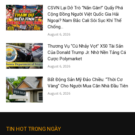
CSVN Lại Dở Trò “Nắn Gân!” Quấy Phá
Cộng Đồng Người Việt Quốc Gia Hải
Ngoại? Nam Bắc Cali Sôi Sục Khí Thế
Chống...
August 6, 2026
Thương Vụ “Cú Nhảy Vọt” X50 Tài Sản
Của Donald Trump Jr. Nhờ Nền Tảng Cá
Cược Polymarket
August 6, 2026
Bất Động Sản Mỹ Đảo Chiều: “Thời Cơ
Vàng” Cho Người Mua Căn Nhà Đầu Tiên
August 6, 2026
TIN HOT TRONG NGÀY