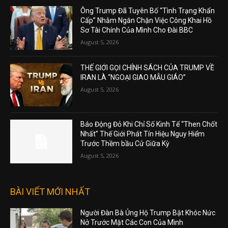
Ông Trump Đã Tuyên Bố “Tình Trạng Khẩn
Cấp” Nhằm Ngăn Chặn Việc Công Khai Hồ
Sơ Tài Chính Của Mình Cho Đài BBC
August 5, 2026
THẾ GIỚI GỌI CHÍNH SÁCH CỦA TRUMP VỀ
IRAN LÀ “NGOẠI GIAO MẪU GIÁO”
August 5, 2026
Báo Động Đỏ Khi Chỉ Số Kinh Tế “Then Chốt
Nhất” Thế Giới Phát Tín Hiệu Nguy Hiểm
Trước Thềm bầu Cử Giữa Kỳ
August 5, 2026
BÀI VIẾT MỚI NHẤT
Người Đàn Bà Ủng Hộ Trump Bật Khóc Nức
Nở Trước Mặt Các Con Của Mình