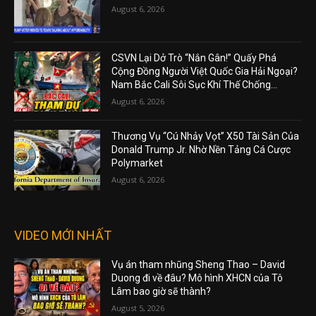
August 6, 2026
CSVN Lại Dở Trò “Nắn Gân!” Quấy Phá
Cộng Đồng Người Việt Quốc Gia Hải Ngoại?
Nam Bắc Cali Sôi Sục Khí Thế Chống...
August 6, 2026
Thương Vụ “Cú Nhảy Vọt” X50 Tài Sản Của
Donald Trump Jr. Nhờ Nền Tảng Cá Cược
Polymarket
August 6, 2026
VIDEO MỚI NHẤT
Vụ án tham nhũng Sheng Thao – David
Duong đi về đâu? Mô hình XHCN của Tô
Lâm bao giờ sẽ thành?
August 5, 2026