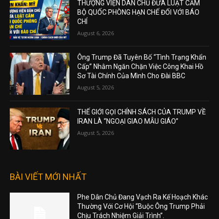
THƯỢNG VIỆN DÂN CHỦ ĐƯA LUẬT CẤM
BỘ QUỐC PHÒNG HẠN CHẾ ĐỐI VỚI BÁO
CHÍ
August 6, 2026
Ông Trump Đã Tuyên Bố “Tình Trạng Khẩn
Cấp” Nhằm Ngăn Chặn Việc Công Khai Hồ
Sơ Tài Chính Của Mình Cho Đài BBC
August 5, 2026
THẾ GIỚI GỌI CHÍNH SÁCH CỦA TRUMP VỀ
IRAN LÀ “NGOẠI GIAO MẪU GIÁO”
August 5, 2026
BÀI VIẾT MỚI NHẤT
Phe Dân Chủ Đang Vạch Ra Kế Hoạch Khác
Thường Với Cơ Hội “Buộc Ông Trump Phải
Chịu Trách Nhiệm Giải Trình”.