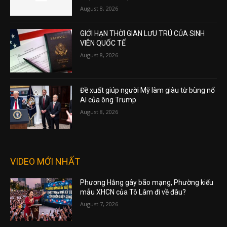
August 8, 2026
GIỚI HẠN THỜI GIAN LƯU TRÚ CỦA SINH
VIÊN QUỐC TẾ
August 8, 2026
Đề xuất giúp người Mỹ làm giàu từ bùng nổ
AI của ông Trump
August 8, 2026
VIDEO MỚI NHẤT
Phương Hằng gây bão mạng, Phường kiểu
mẫu XHCN của Tô Lâm đi về đâu?
August 7, 2026