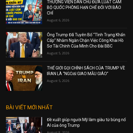
THƯỢNG VIỆN DÂN CHỦ ĐƯA LUẬT CẤM
BỘ QUỐC PHÒNG HẠN CHẾ ĐỐI VỚI BÁO
CHÍ
August 6, 2026
Ông Trump Đã Tuyên Bố “Tình Trạng Khẩn
Cấp” Nhằm Ngăn Chặn Việc Công Khai Hồ
Sơ Tài Chính Của Mình Cho Đài BBC
August 5, 2026
THẾ GIỚI GỌI CHÍNH SÁCH CỦA TRUMP VỀ
IRAN LÀ “NGOẠI GIAO MẪU GIÁO”
August 5, 2026
BÀI VIẾT MỚI NHẤT
Đề xuất giúp người Mỹ làm giàu từ bùng nổ
AI của ông Trump
August 8, 2026