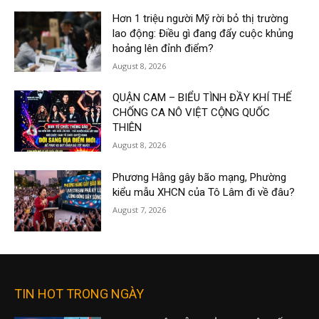
Hơn 1 triệu người Mỹ rời bỏ thị trường
lao động: Điều gì đang đẩy cuộc khủng
hoảng lên đỉnh điểm?
August 8, 2026
QUẬN CAM – BIỂU TÌNH ĐẦY KHÍ THẾ
CHỐNG CA NÔ VIỆT CỘNG QUỐC
THIÊN
August 8, 2026
Phương Hằng gây bão mạng, Phường
kiểu mẫu XHCN của Tô Lâm đi về đâu?
August 7, 2026
TIN HOT TRONG NGÀY