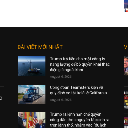
BÀI VIẾT MỚI NHẤT
V
Trump trả tiền cho một công ty
năng lượng để bỏ quyền khai thác
điện gió ngoài khơi
August 6, 2026
Công đoàn Teamsters kiện về
quy định xe tải tự lái ở California
AO
August 6, 2026
Trump ra lệnh hạn chế quyền
công dân theo nguyên tắc sinh ra
trên lãnh thổ, nhắm vào “du lịch