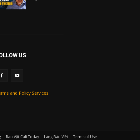
OLLOW US
rms and Policy Services
g
Rao Vặt Cali Today
Làng Báo Việt
Terms of Use