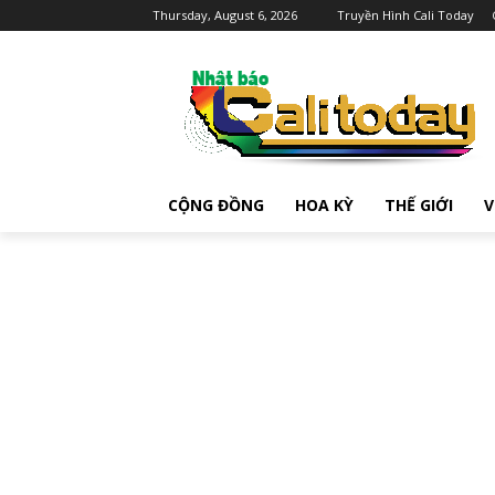
Thursday, August 6, 2026
Truyền Hình Cali Today
CỘNG ĐỒNG
HOA KỲ
THẾ GIỚI
V