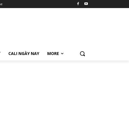
se
Ữ
CALI NGÀY NAY
MORE