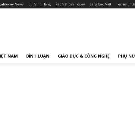
Calitoday News
Cõi Vĩnh Hằng
Rao Vặt Cali Today
Làng Báo Việt
Terms of U
IỆT NAM
BÌNH LUẬN
GIÁO DỤC & CÔNG NGHỆ
PHỤ N