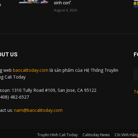
sinh con”.
m
August 6, 2026
OUT US
F
ng web
baocalitoday.com
là sản phẩm của Hệ Thống Truyền
g Cali Today
soạn: 1310 Tully Road #109, San Jose, CA 95122
Te
 (408) 482-6527
act us:
nam@baocalitoday.com
Truyền Hình Cali Today
Calitoday News
Cõi Vĩnh Hằn