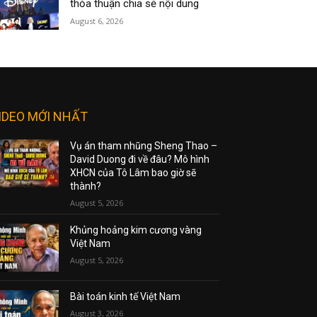
thỏa thuận chia sẻ nội dung
August 6, 2026
IDEO MỚI NHẤT
Vụ án tham nhũng Sheng Thao –
David Duong đi về đâu? Mô hình
XHCN của Tô Lâm bao giờ sẽ
thành?
August 5, 2026
Khủng hoảng kim cương vàng
Việt Nam
August 5, 2026
Bài toán kinh tế Việt Nam
August 3, 2026