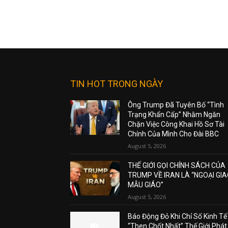
TIN HOT TRONG NGÀY
Ông Trump Đã Tuyên Bố “Tình
Trạng Khẩn Cấp” Nhằm Ngăn
Chặn Việc Công Khai Hồ Sơ Tài
Chính Của Mình Cho Đài BBC
August 5, 2026
THẾ GIỚI GỌI CHÍNH SÁCH CỦA
TRUMP VỀ IRAN LÀ “NGOẠI GI
MẪU GIÁO”
August 5, 2026
Báo Động Đỏ Khi Chỉ Số Kinh Tế
“Then Chốt Nhất” Thế Giới Phát