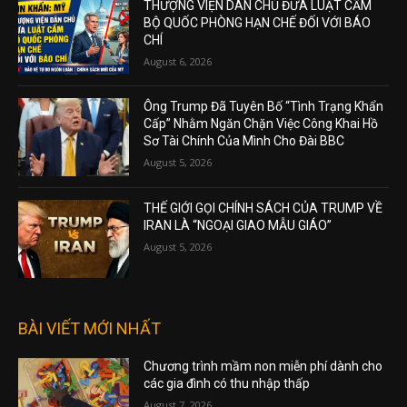
THƯỢNG VIỆN DÂN CHỦ ĐƯA LUẬT CẤM
BỘ QUỐC PHÒNG HẠN CHẾ ĐỐI VỚI BÁO
CHÍ
August 6, 2026
Ông Trump Đã Tuyên Bố “Tình Trạng Khẩn
Cấp” Nhằm Ngăn Chặn Việc Công Khai Hồ
Sơ Tài Chính Của Mình Cho Đài BBC
August 5, 2026
THẾ GIỚI GỌI CHÍNH SÁCH CỦA TRUMP VỀ
IRAN LÀ “NGOẠI GIAO MẪU GIÁO”
August 5, 2026
BÀI VIẾT MỚI NHẤT
Chương trình mầm non miễn phí dành cho
các gia đình có thu nhập thấp
August 7, 2026