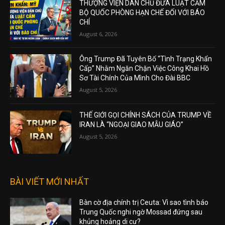
THƯỢNG VIỆN DÂN CHỦ ĐƯA LUẬT CẤM
BỘ QUỐC PHÒNG HẠN CHẾ ĐỐI VỚI BÁO
CHÍ
August 6, 2026
Ông Trump Đã Tuyên Bố “Tình Trạng Khẩn
Cấp” Nhằm Ngăn Chặn Việc Công Khai Hồ
Sơ Tài Chính Của Mình Cho Đài BBC
August 5, 2026
THẾ GIỚI GỌI CHÍNH SÁCH CỦA TRUMP VỀ
IRAN LÀ “NGOẠI GIAO MẪU GIÁO”
August 5, 2026
BÀI VIẾT MỚI NHẤT
Bàn cờ địa chính trị Ceuta: Vì sao tình báo
Trung Quốc nghi ngờ Mossad đứng sau
khủng hoảng di cư?