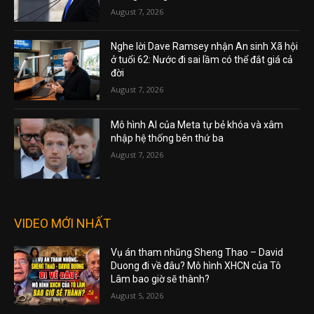
August 7, 2026
Nghe lời Dave Ramsey nhận An sinh Xã hội
ở tuổi 62: Nước đi sai lầm có thể đắt giá cả
đời
August 7, 2026
Mô hình AI của Meta tự bẻ khóa và xâm
nhập hệ thống bên thứ ba
August 7, 2026
VIDEO MỚI NHẤT
Vụ án tham nhũng Sheng Thao – David
Duong đi về đâu? Mô hình XHCN của Tô
Lâm bao giờ sẽ thành?
August 5, 2026