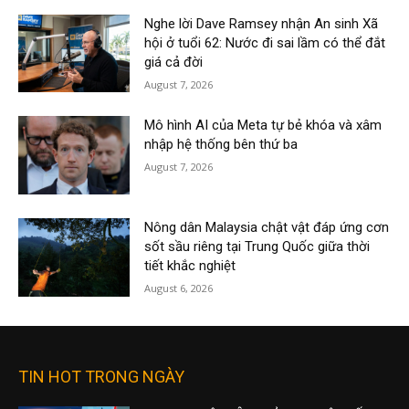
Nghe lời Dave Ramsey nhận An sinh Xã
hội ở tuổi 62: Nước đi sai lầm có thể đắt
giá cả đời
August 7, 2026
Mô hình AI của Meta tự bẻ khóa và xâm
nhập hệ thống bên thứ ba
August 7, 2026
Nông dân Malaysia chật vật đáp ứng cơn
sốt sầu riêng tại Trung Quốc giữa thời
tiết khắc nghiệt
August 6, 2026
TIN HOT TRONG NGÀY