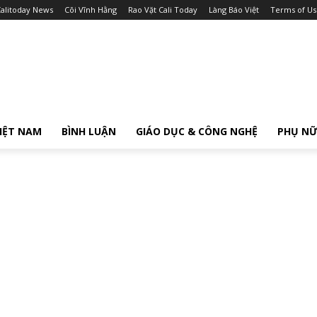
alitoday News
Cõi Vĩnh Hằng
Rao Vặt Cali Today
Làng Báo Việt
Terms of Us
IỆT NAM
BÌNH LUẬN
GIÁO DỤC & CÔNG NGHỆ
PHỤ N