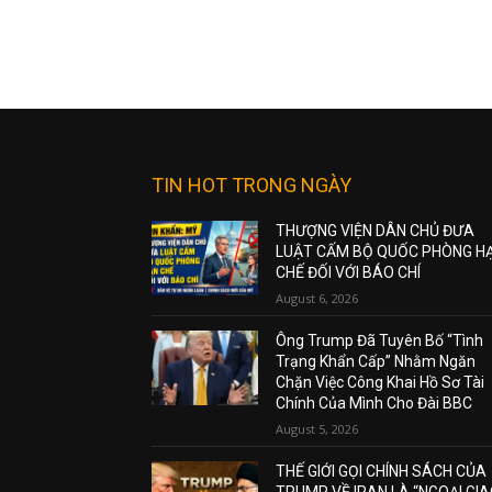
TIN HOT TRONG NGÀY
THƯỢNG VIỆN DÂN CHỦ ĐƯA
LUẬT CẤM BỘ QUỐC PHÒNG H
CHẾ ĐỐI VỚI BÁO CHÍ
August 6, 2026
Ông Trump Đã Tuyên Bố “Tình
Trạng Khẩn Cấp” Nhằm Ngăn
Chặn Việc Công Khai Hồ Sơ Tài
Chính Của Mình Cho Đài BBC
August 5, 2026
THẾ GIỚI GỌI CHÍNH SÁCH CỦA