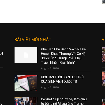
BÀI VIẾT MỚI NHẤT
V
Phe Dân Chủ Đang Vạch Ra Kế
ẠN
Hoạch Khác Thường Với Cơ Hội
“Buộc Ông Trump Phải Chịu
Trách Nhiệm Giải Trình”.
August 8, 2026
GIỚI HẠN THỜI GIAN LƯU TRÚ
CỦA SINH VIÊN QUỐC TẾ
August 8, 2026
Đề xuất giúp người Mỹ làm giàu
từ bùng nổ AI của ông Trump