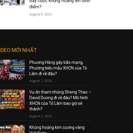
đẩy cuộc khủng hoảng lên đỉnh
điểm?
August 8, 2026
IDEO MỚI NHẤT
Phương Hằng gây bão mạng,
Phường kiểu mẫu XHCN của Tô
Lâm đi về đâu?
August 7, 2026
Vụ án tham nhũng Sheng Thao –
David Duong đi về đâu? Mô hình
XHCN của Tô Lâm bao giờ sẽ
thành?
August 5, 2026
Khủng hoảng kim cương vàng