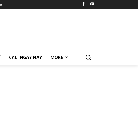
e
Ữ
CALI NGÀY NAY
MORE