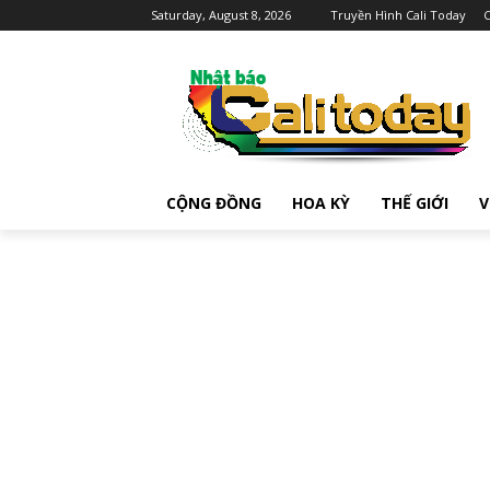
Saturday, August 8, 2026
Truyền Hình Cali Today
C
CỘNG ĐỒNG
HOA KỲ
THẾ GIỚI
V