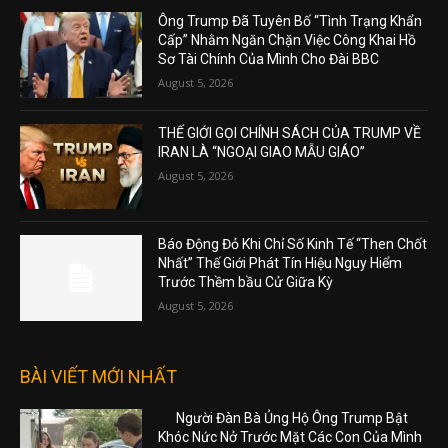
Ông Trump Đã Tuyên Bố “Tình Trạng Khẩn
Cấp” Nhằm Ngăn Chặn Việc Công Khai Hồ
Sơ Tài Chính Của Mình Cho Đài BBC
August 5, 2026
THẾ GIỚI GỌI CHÍNH SÁCH CỦA TRUMP VỀ
IRAN LÀ “NGOẠI GIAO MẪU GIÁO”
August 5, 2026
Báo Động Đỏ Khi Chỉ Số Kinh Tế “Then Chốt
Nhất” Thế Giới Phát Tín Hiệu Nguy Hiểm
Trước Thềm bầu Cử Giữa Kỳ
August 5, 2026
BÀI VIẾT MỚI NHẤT
Người Đàn Bà Ủng Hộ Ông Trump Bật
Khóc Nức Nở Trước Mặt Các Con Của Mình