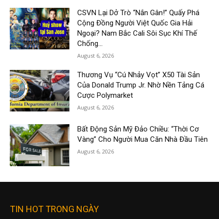
CSVN Lại Dở Trò “Nắn Gân!” Quấy Phá
Cộng Đồng Người Việt Quốc Gia Hải
Ngoại? Nam Bắc Cali Sôi Sục Khí Thế
Chống...
August 6, 2026
Thương Vụ “Cú Nhảy Vọt” X50 Tài Sản
Của Donald Trump Jr. Nhờ Nền Tảng Cá
Cược Polymarket
August 6, 2026
Bất Động Sản Mỹ Đảo Chiều: “Thời Cơ
Vàng” Cho Người Mua Căn Nhà Đầu Tiên
August 6, 2026
TIN HOT TRONG NGÀY