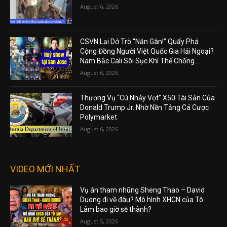
August 6, 2026
CSVN Lại Dở Trò “Nắn Gân!” Quấy Phá
Cộng Đồng Người Việt Quốc Gia Hải Ngoại?
Nam Bắc Cali Sôi Sục Khí Thế Chống...
August 6, 2026
Thương Vụ “Cú Nhảy Vọt” X50 Tài Sản Của
Donald Trump Jr. Nhờ Nền Tảng Cá Cược
Polymarket
August 6, 2026
VIDEO MỚI NHẤT
Vụ án tham nhũng Sheng Thao – David
Duong đi về đâu? Mô hình XHCN của Tô
Lâm bao giờ sẽ thành?
August 5, 2026