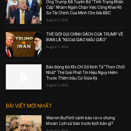
Ông Trump Đã Tuyên Bố “Tình Trạng Khẩn
Cấp” Nhằm Ngăn Chặn Việc Công Khai Hồ
Sơ Tài Chính Của Mình Cho Đài BBC
August 5, 2026
THẾ GIỚI GỌI CHÍNH SÁCH CỦA TRUMP VỀ
IRAN LÀ “NGOẠI GIAO MẪU GIÁO”
August 5, 2026
Báo Động Đỏ Khi Chỉ Số Kinh Tế “Then Chốt
Nhất” Thế Giới Phát Tín Hiệu Nguy Hiểm
Trước Thềm bầu Cử Giữa Kỳ
August 5, 2026
BÀI VIẾT MỚI NHẤT
Warren Buffett cảnh báo rủi ro chứng
khoán: Lịch sử báo trước kịch bản gì?
August 5, 2026