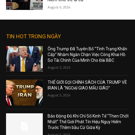
August 6, 2026
TIN HOT TRONG NGÀY
Ông Trump Đã Tuyên Bố “Tình Trạng Khẩn
Cấp” Nhằm Ngăn Chặn Việc Công Khai Hồ
Sơ Tài Chính Của Mình Cho Đài BBC
August 5, 2026
THẾ GIỚI GỌI CHÍNH SÁCH CỦA TRUMP VỀ
IRAN LÀ “NGOẠI GIAO MẪU GIÁO”
August 5, 2026
Báo Động Đỏ Khi Chỉ Số Kinh Tế “Then Chốt
Nhất” Thế Giới Phát Tín Hiệu Nguy Hiểm
Trước Thềm bầu Cử Giữa Kỳ
August 5, 2026