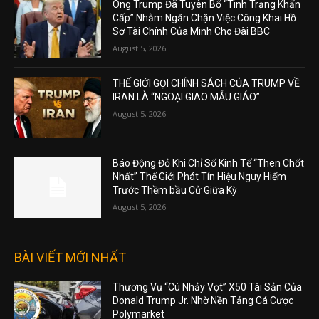
Ông Trump Đã Tuyên Bố “Tình Trạng Khẩn
Cấp” Nhằm Ngăn Chặn Việc Công Khai Hồ
Sơ Tài Chính Của Mình Cho Đài BBC
August 5, 2026
THẾ GIỚI GỌI CHÍNH SÁCH CỦA TRUMP VỀ
IRAN LÀ “NGOẠI GIAO MẪU GIÁO”
August 5, 2026
Báo Động Đỏ Khi Chỉ Số Kinh Tế “Then Chốt
Nhất” Thế Giới Phát Tín Hiệu Nguy Hiểm
Trước Thềm bầu Cử Giữa Kỳ
August 5, 2026
BÀI VIẾT MỚI NHẤT
Thương Vụ “Cú Nhảy Vọt” X50 Tài Sản Của
Donald Trump Jr. Nhờ Nền Tảng Cá Cược
Polymarket