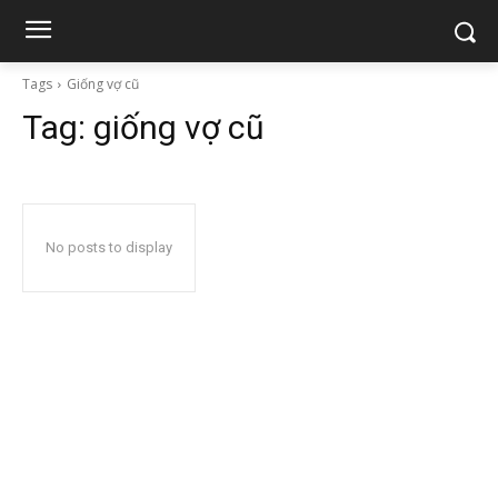
Tags
Giống vợ cũ
Tag:
giống vợ cũ
No posts to display