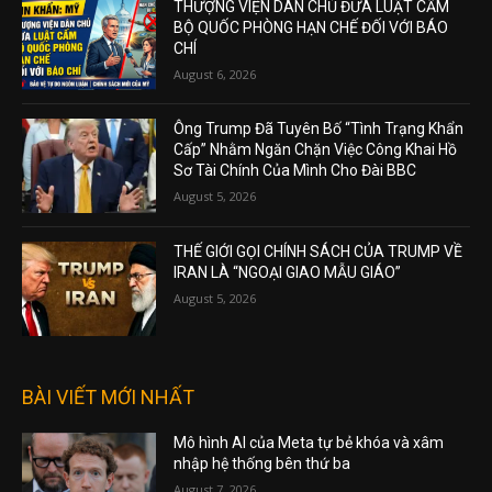
THƯỢNG VIỆN DÂN CHỦ ĐƯA LUẬT CẤM
BỘ QUỐC PHÒNG HẠN CHẾ ĐỐI VỚI BÁO
CHÍ
August 6, 2026
Ông Trump Đã Tuyên Bố “Tình Trạng Khẩn
Cấp” Nhằm Ngăn Chặn Việc Công Khai Hồ
Sơ Tài Chính Của Mình Cho Đài BBC
August 5, 2026
THẾ GIỚI GỌI CHÍNH SÁCH CỦA TRUMP VỀ
IRAN LÀ “NGOẠI GIAO MẪU GIÁO”
August 5, 2026
BÀI VIẾT MỚI NHẤT
Mô hình AI của Meta tự bẻ khóa và xâm
nhập hệ thống bên thứ ba
August 7, 2026