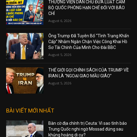
THƯỢNG VIỆN DÂN CHỦ ĐƯA LUẬT CẤM
BỘ QUỐC PHÒNG HẠN CHẾ ĐỐI VỚI BÁO
CHÍ
August 6, 2026
Ông Trump Đã Tuyên Bố “Tình Trạng Khẩn
Cấp” Nhằm Ngăn Chặn Việc Công Khai Hồ
Sơ Tài Chính Của Mình Cho Đài BBC
August 5, 2026
THẾ GIỚI GỌI CHÍNH SÁCH CỦA TRUMP VỀ
IRAN LÀ “NGOẠI GIAO MẪU GIÁO”
August 5, 2026
BÀI VIẾT MỚI NHẤT
Bàn cờ địa chính trị Ceuta: Vì sao tình báo
Trung Quốc nghi ngờ Mossad đứng sau
khủng hoảng di cư?