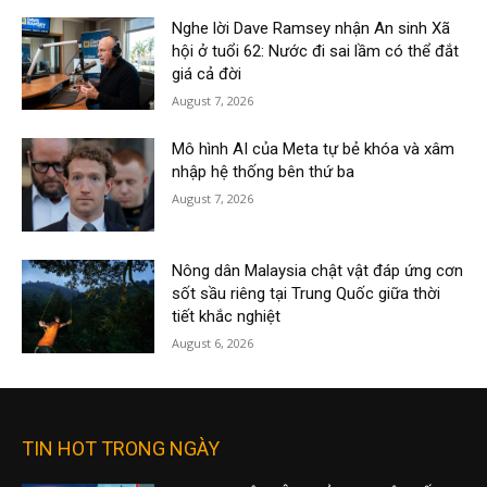
Nghe lời Dave Ramsey nhận An sinh Xã
hội ở tuổi 62: Nước đi sai lầm có thể đắt
giá cả đời
August 7, 2026
Mô hình AI của Meta tự bẻ khóa và xâm
nhập hệ thống bên thứ ba
August 7, 2026
Nông dân Malaysia chật vật đáp ứng cơn
sốt sầu riêng tại Trung Quốc giữa thời
tiết khắc nghiệt
August 6, 2026
TIN HOT TRONG NGÀY