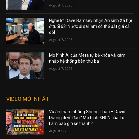
August 7, 2026
Nghe lời Dave Ramsey nhận An sinh Xã hội
ở tuổi 62: Nước đi sai lầm có thể đắt giá cả
đời
August 7, 2026
Mô hình AI của Meta tự bẻ khóa và xâm
nhập hệ thống bên thứ ba
August 7, 2026
VIDEO MỚI NHẤT
Vụ án tham nhũng Sheng Thao – David
Duong đi về đâu? Mô hình XHCN của Tô
Lâm bao giờ sẽ thành?
August 5, 2026