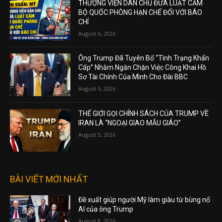
THƯỢNG VIỆN DÂN CHỦ ĐƯA LUẬT CẤM
BỘ QUỐC PHÒNG HẠN CHẾ ĐỐI VỚI BÁO
CHÍ
August 6, 2026
Ông Trump Đã Tuyên Bố “Tình Trạng Khẩn
Cấp” Nhằm Ngăn Chặn Việc Công Khai Hồ
Sơ Tài Chính Của Mình Cho Đài BBC
August 5, 2026
THẾ GIỚI GỌI CHÍNH SÁCH CỦA TRUMP VỀ
IRAN LÀ “NGOẠI GIAO MẪU GIÁO”
August 5, 2026
BÀI VIẾT MỚI NHẤT
Đề xuất giúp người Mỹ làm giàu từ bùng nổ
AI của ông Trump
August 8, 2026