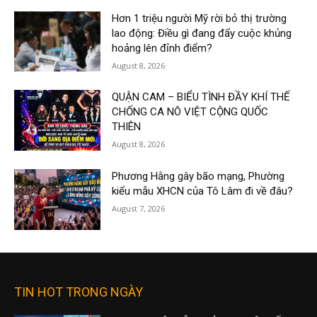
Hơn 1 triệu người Mỹ rời bỏ thị trường
lao động: Điều gì đang đẩy cuộc khủng
hoảng lên đỉnh điểm?
August 8, 2026
QUẬN CAM – BIỂU TÌNH ĐẦY KHÍ THẾ
CHỐNG CA NÔ VIỆT CỘNG QUỐC
THIÊN
August 8, 2026
Phương Hằng gây bão mạng, Phường
kiểu mẫu XHCN của Tô Lâm đi về đâu?
August 7, 2026
TIN HOT TRONG NGÀY