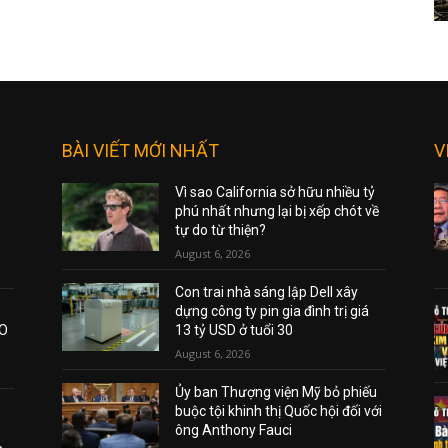
BÀI VIẾT MỚI NHẤT
V
Vì sao California sở hữu nhiều tỷ
phú nhất nhưng lại bị xếp chót về
tự do từ thiện?
August 6, 2026
Con trai nhà sáng lập Dell xây
dựng công ty pin gia đình trị giá
AO
13 tỷ USD ở tuổi 30
August 6, 2026
Ủy ban Thượng viện Mỹ bỏ phiếu
buộc tội khinh thị Quốc hội đối với
ông Anthony Fauci