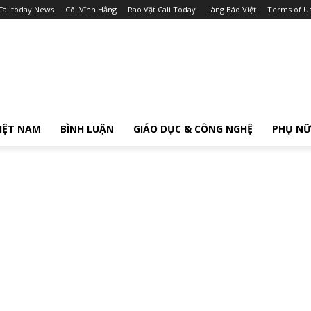
Calitoday News
Cõi Vĩnh Hằng
Rao Vặt Cali Today
Làng Báo Việt
Terms of U
IỆT NAM
BÌNH LUẬN
GIÁO DỤC & CÔNG NGHỆ
PHỤ N