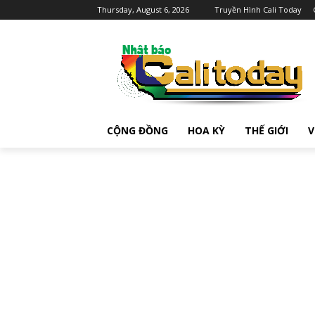
Thursday, August 6, 2026
Truyền Hình Cali Today
CỘNG ĐỒNG
HOA KỲ
THẾ GIỚI
V