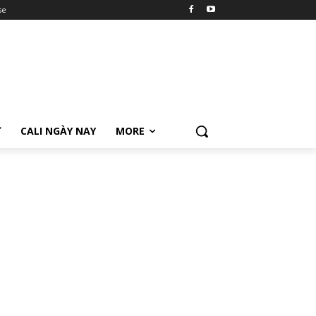
se
Ữ
CALI NGÀY NAY
MORE