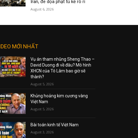
Iran, đe dọa phạt tù kẻ rò rỉ
August 6, 2026
IDEO MỚI NHẤT
Vụ án tham nhũng Sheng Thao –
David Duong đi về đâu? Mô hình
XHCN của Tô Lâm bao giờ sẽ
thành?
August 5, 2026
Khủng hoảng kim cương vàng
Việt Nam
August 5, 2026
Bài toán kinh tế Việt Nam
August 3, 2026