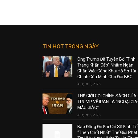
TIN HOT TRONG NGÀY
Ông Trump Đã Tuyên Bố “Tình
Trạng Khẩn Cấp” Nhằm Ngăn
Chặn Việc Công Khai Hồ Sơ Tài
Chính Của Mình Cho Đài BBC
August 5, 2026
THẾ GIỚI GỌI CHÍNH SÁCH CỦA
TRUMP VỀ IRAN LÀ “NGOẠI GI
MẪU GIÁO”
August 5, 2026
Báo Động Đỏ Khi Chỉ Số Kinh Tế
“Then Chốt Nhất” Thế Giới Phát