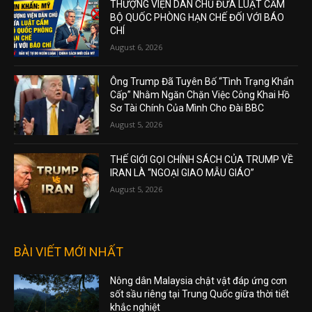
THƯỢNG VIỆN DÂN CHỦ ĐƯA LUẬT CẤM
BỘ QUỐC PHÒNG HẠN CHẾ ĐỐI VỚI BÁO
CHÍ
August 6, 2026
Ông Trump Đã Tuyên Bố “Tình Trạng Khẩn
Cấp” Nhằm Ngăn Chặn Việc Công Khai Hồ
Sơ Tài Chính Của Mình Cho Đài BBC
August 5, 2026
THẾ GIỚI GỌI CHÍNH SÁCH CỦA TRUMP VỀ
IRAN LÀ “NGOẠI GIAO MẪU GIÁO”
August 5, 2026
BÀI VIẾT MỚI NHẤT
Nông dân Malaysia chật vật đáp ứng cơn
sốt sầu riêng tại Trung Quốc giữa thời tiết
khắc nghiệt