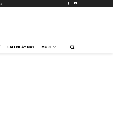
se
Ữ
CALI NGÀY NAY
MORE