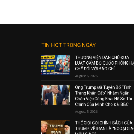
TIN HOT TRONG NGÀY
THƯỢNG VIỆN DÂN CHỦ ĐƯA
LUẬT CẤM BỘ QUỐC PHÒNG H
CHẾ ĐỐI VỚI BÁO CHÍ
August 6, 2026
Ông Trump Đã Tuyên Bố “Tình
Trạng Khẩn Cấp” Nhằm Ngăn
Chặn Việc Công Khai Hồ Sơ Tài
Chính Của Mình Cho Đài BBC
August 5, 2026
THẾ GIỚI GỌI CHÍNH SÁCH CỦA
TRUMP VỀ IRAN LÀ “NGOẠI GI