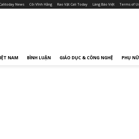
Calitoday News
Cõi Vĩnh Hằng
Rao Vặt Cali Today
Làng Báo Việt
Terms of U
IỆT NAM
BÌNH LUẬN
GIÁO DỤC & CÔNG NGHỆ
PHỤ N