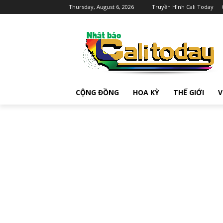
Thursday, August 6, 2026
Truyền Hình Cali Today
CỘNG ĐỒNG
HOA KỲ
THẾ GIỚI
V