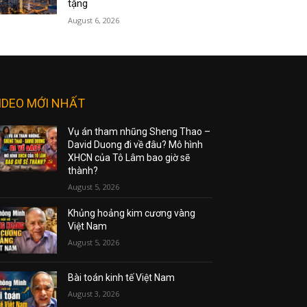
tặng
August 6, 2026
IDEO MỚI NHẤT
Vụ án tham nhũng Sheng Thao –
David Duong đi về đâu? Mô hình
XHCN của Tô Lâm bao giờ sẽ
thành?
August 5, 2026
Khủng hoảng kim cương vàng
Việt Nam
August 5, 2026
Bài toán kinh tế Việt Nam
August 3, 2026