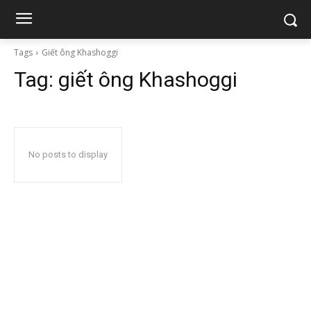
Tags
Giết ông Khashoggi
Tag:
giết ông Khashoggi
No posts to display