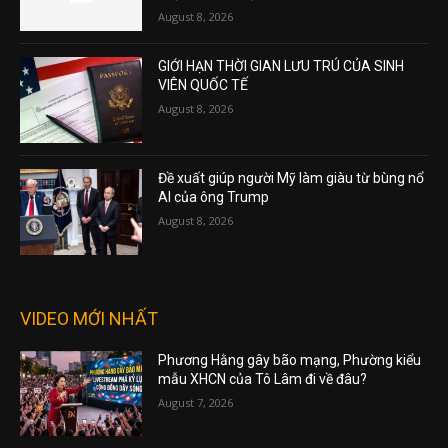
August 8, 2026
GIỚI HẠN THỜI GIAN LƯU TRÚ CỦA SINH
VIÊN QUỐC TẾ
August 8, 2026
Đề xuất giúp người Mỹ làm giàu từ bùng nổ
AI của ông Trump
August 8, 2026
VIDEO MỚI NHẤT
Phương Hằng gây bão mạng, Phường kiểu
mẫu XHCN của Tô Lâm đi về đâu?
August 7, 2026