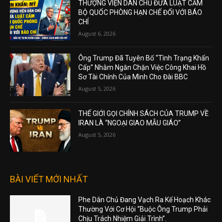
THƯỢNG VIỆN DÂN CHỦ ĐƯA LUẬT CẤM
BỘ QUỐC PHÒNG HẠN CHẾ ĐỐI VỚI BÁO
CHÍ
August 6, 2026
Ông Trump Đã Tuyên Bố “Tình Trạng Khẩn
Cấp” Nhằm Ngăn Chặn Việc Công Khai Hồ
Sơ Tài Chính Của Mình Cho Đài BBC
August 5, 2026
THẾ GIỚI GỌI CHÍNH SÁCH CỦA TRUMP VỀ
IRAN LÀ “NGOẠI GIAO MẪU GIÁO”
August 5, 2026
BÀI VIẾT MỚI NHẤT
Phe Dân Chủ Đang Vạch Ra Kế Hoạch Khác
Thường Với Cơ Hội “Buộc Ông Trump Phải
Chịu Trách Nhiệm Giải Trình”.