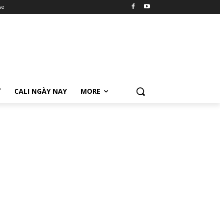
se
Ữ
CALI NGÀY NAY
MORE