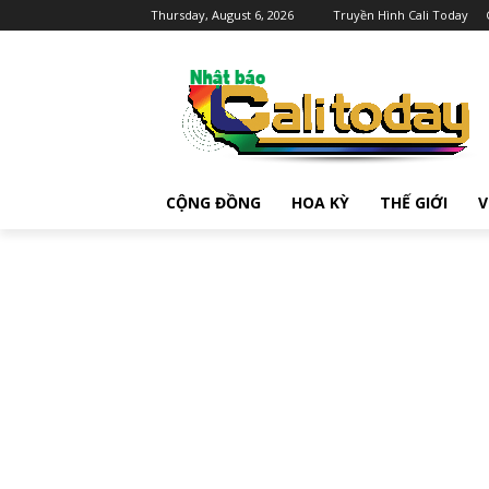
Thursday, August 6, 2026
Truyền Hình Cali Today
CỘNG ĐỒNG
HOA KỲ
THẾ GIỚI
V