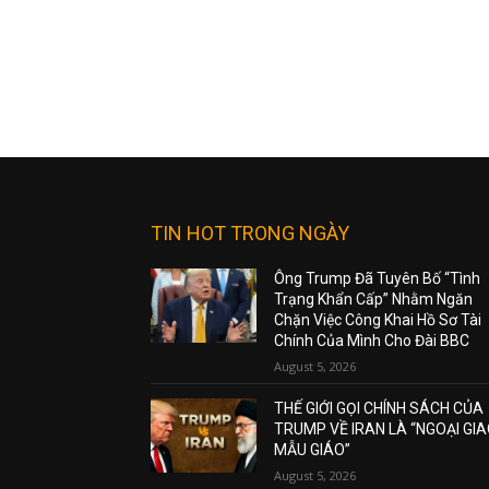
TIN HOT TRONG NGÀY
Ông Trump Đã Tuyên Bố “Tình
Trạng Khẩn Cấp” Nhằm Ngăn
Chặn Việc Công Khai Hồ Sơ Tài
Chính Của Mình Cho Đài BBC
August 5, 2026
THẾ GIỚI GỌI CHÍNH SÁCH CỦA
TRUMP VỀ IRAN LÀ “NGOẠI GI
MẪU GIÁO”
August 5, 2026