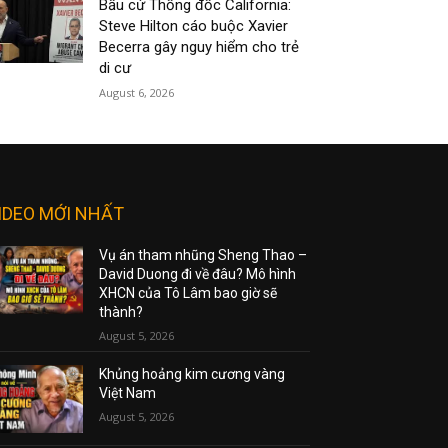
Bầu cử Thống đốc California:
Steve Hilton cáo buộc Xavier
Becerra gây nguy hiểm cho trẻ
di cư
August 6, 2026
IDEO MỚI NHẤT
Vụ án tham nhũng Sheng Thao –
David Duong đi về đâu? Mô hình
XHCN của Tô Lâm bao giờ sẽ
thành?
August 5, 2026
Khủng hoảng kim cương vàng
Việt Nam
August 5, 2026