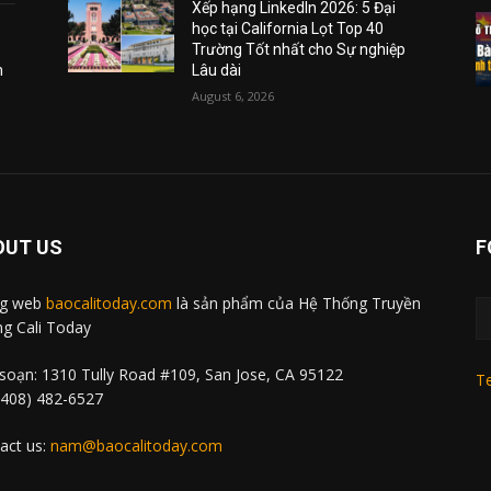
Xếp hạng LinkedIn 2026: 5 Đại
học tại California Lọt Top 40
Trường Tốt nhất cho Sự nghiệp
m
Lâu dài
August 6, 2026
OUT US
F
ng web
baocalitoday.com
là sản phẩm của Hệ Thống Truyền
g Cali Today
soạn: 1310 Tully Road #109, San Jose, CA 95122
Te
 (408) 482-6527
act us:
nam@baocalitoday.com