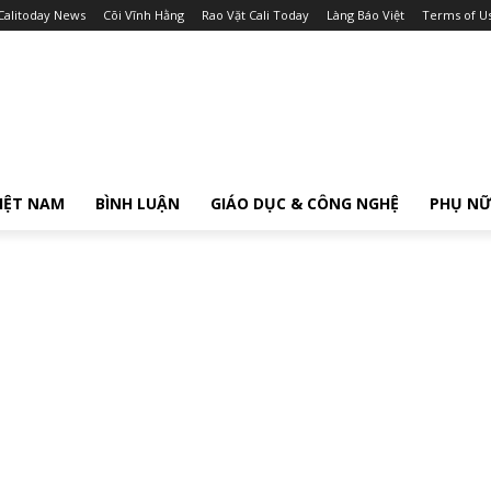
Calitoday News
Cõi Vĩnh Hằng
Rao Vặt Cali Today
Làng Báo Việt
Terms of U
IỆT NAM
BÌNH LUẬN
GIÁO DỤC & CÔNG NGHỆ
PHỤ N