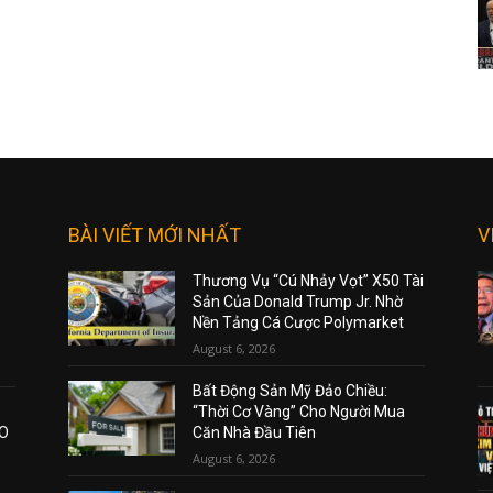
BÀI VIẾT MỚI NHẤT
V
Thương Vụ “Cú Nhảy Vọt” X50 Tài
Sản Của Donald Trump Jr. Nhờ
Nền Tảng Cá Cược Polymarket
August 6, 2026
Bất Động Sản Mỹ Đảo Chiều:
“Thời Cơ Vàng” Cho Người Mua
AO
Căn Nhà Đầu Tiên
August 6, 2026