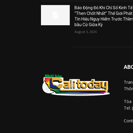
Báo Động Đỏ Khi Chỉ Số Kinh Tế
“Then Chốt Nhất” Thế Giới Phát
Tín Hiệu Nguy Hiểm Trước Thề
bầu Cử Giữa Kỳ
August 5, 2026
AB
Tra
Thôn
Tòa 
Tel:
Cont