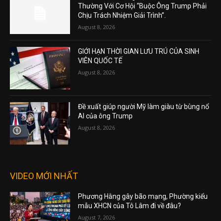
Thường Với Cơ Hội “Buộc Ông Trump Phải
Chịu Trách Nhiệm Giải Trình”.
August 8, 2026
GIỚI HẠN THỜI GIAN LƯU TRÚ CỦA SINH
VIÊN QUỐC TẾ
August 8, 2026
Đề xuất giúp người Mỹ làm giàu từ bùng nổ
AI của ông Trump
August 8, 2026
VIDEO MỚI NHẤT
Phương Hằng gây bão mạng, Phường kiểu
mẫu XHCN của Tô Lâm đi về đâu?
August 7, 2026