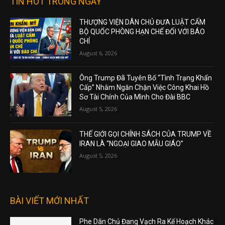
TIN HOT TRONG NGÀY
THƯỢNG VIỆN DÂN CHỦ ĐƯA LUẬT CẤM
BỘ QUỐC PHÒNG HẠN CHẾ ĐỐI VỚI BÁO
CHÍ
August 6, 2026
Ông Trump Đã Tuyên Bố “Tình Trạng Khẩn
Cấp” Nhằm Ngăn Chặn Việc Công Khai Hồ
Sơ Tài Chính Của Mình Cho Đài BBC
August 5, 2026
THẾ GIỚI GỌI CHÍNH SÁCH CỦA TRUMP VỀ
IRAN LÀ “NGOẠI GIAO MẪU GIÁO”
August 5, 2026
BÀI VIẾT MỚI NHẤT
Phe Dân Chủ Đang Vạch Ra Kế Hoạch Khác