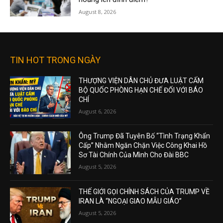
August 8, 2026
TIN HOT TRONG NGÀY
THƯỢNG VIỆN DÂN CHỦ ĐƯA LUẬT CẤM
BỘ QUỐC PHÒNG HẠN CHẾ ĐỐI VỚI BÁO
CHÍ
August 6, 2026
Ông Trump Đã Tuyên Bố “Tình Trạng Khẩn
Cấp” Nhằm Ngăn Chặn Việc Công Khai Hồ
Sơ Tài Chính Của Mình Cho Đài BBC
August 5, 2026
THẾ GIỚI GỌI CHÍNH SÁCH CỦA TRUMP VỀ
IRAN LÀ “NGOẠI GIAO MẪU GIÁO”
August 5, 2026