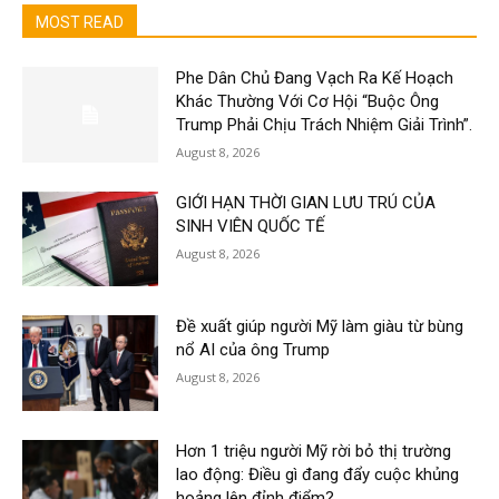
MOST READ
Phe Dân Chủ Đang Vạch Ra Kế Hoạch
Khác Thường Với Cơ Hội “Buộc Ông
Trump Phải Chịu Trách Nhiệm Giải Trình”.
August 8, 2026
GIỚI HẠN THỜI GIAN LƯU TRÚ CỦA
SINH VIÊN QUỐC TẾ
August 8, 2026
Đề xuất giúp người Mỹ làm giàu từ bùng
nổ AI của ông Trump
August 8, 2026
Hơn 1 triệu người Mỹ rời bỏ thị trường
lao động: Điều gì đang đẩy cuộc khủng
hoảng lên đỉnh điểm?