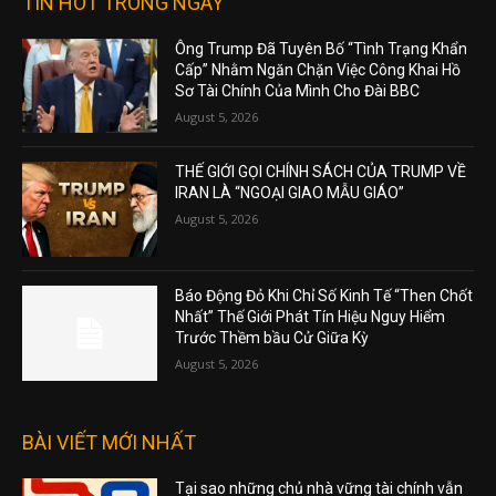
TIN HOT TRONG NGÀY
Ông Trump Đã Tuyên Bố “Tình Trạng Khẩn
Cấp” Nhằm Ngăn Chặn Việc Công Khai Hồ
Sơ Tài Chính Của Mình Cho Đài BBC
August 5, 2026
THẾ GIỚI GỌI CHÍNH SÁCH CỦA TRUMP VỀ
IRAN LÀ “NGOẠI GIAO MẪU GIÁO”
August 5, 2026
Báo Động Đỏ Khi Chỉ Số Kinh Tế “Then Chốt
Nhất” Thế Giới Phát Tín Hiệu Nguy Hiểm
Trước Thềm bầu Cử Giữa Kỳ
August 5, 2026
BÀI VIẾT MỚI NHẤT
Tại sao những chủ nhà vững tài chính vẫn