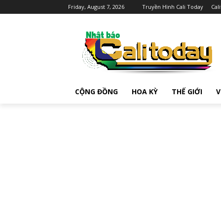
Friday, August 7, 2026
Truyền Hình Cali Today
Cal
CỘNG ĐỒNG
HOA KỲ
THẾ GIỚI
V