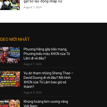
gạt bỏ lao động nhập cư
August 7, 2026
IDEO MỚI NHẤT
Phương Hằng gây bão mạng,
Phường kiểu mẫu XHCN của Tô
Lâm đi về đâu?
August 7, 2026
Vụ án tham nhũng Sheng Thao –
David Duong đi về đâu? Mô hình
XHCN của Tô Lâm bao giờ sẽ
thành?
August 5, 2026
Khủng hoảng kim cương vàng
Việt Nam