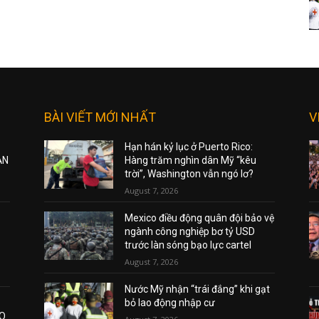
BÀI VIẾT MỚI NHẤT
V
Hạn hán kỷ lục ở Puerto Rico:
ẠN
Hàng trăm nghìn dân Mỹ “kêu
trời”, Washington vẫn ngó lơ?
August 7, 2026
Mexico điều động quân đội bảo vệ
ngành công nghiệp bơ tỷ USD
trước làn sóng bạo lực cartel
August 7, 2026
Nước Mỹ nhận “trái đắng” khi gạt
bỏ lao động nhập cư
AO