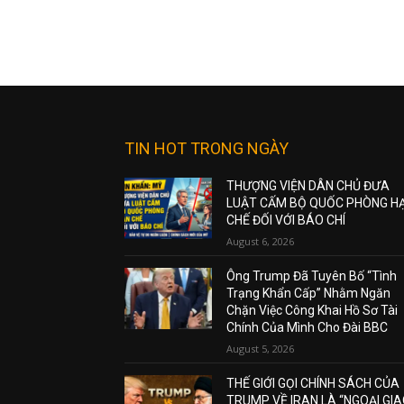
TIN HOT TRONG NGÀY
THƯỢNG VIỆN DÂN CHỦ ĐƯA
LUẬT CẤM BỘ QUỐC PHÒNG H
CHẾ ĐỐI VỚI BÁO CHÍ
August 6, 2026
Ông Trump Đã Tuyên Bố “Tình
Trạng Khẩn Cấp” Nhằm Ngăn
Chặn Việc Công Khai Hồ Sơ Tài
Chính Của Mình Cho Đài BBC
August 5, 2026
THẾ GIỚI GỌI CHÍNH SÁCH CỦA
TRUMP VỀ IRAN LÀ “NGOẠI GI