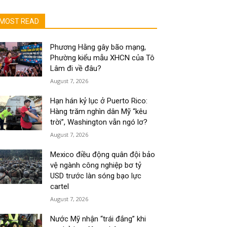
MOST READ
Phương Hằng gây bão mạng,
Phường kiểu mẫu XHCN của Tô
Lâm đi về đâu?
August 7, 2026
Hạn hán kỷ lục ở Puerto Rico:
Hàng trăm nghìn dân Mỹ “kêu
trời”, Washington vẫn ngó lơ?
August 7, 2026
Mexico điều động quân đội bảo
vệ ngành công nghiệp bơ tỷ
USD trước làn sóng bạo lực
cartel
August 7, 2026
Nước Mỹ nhận “trái đắng” khi