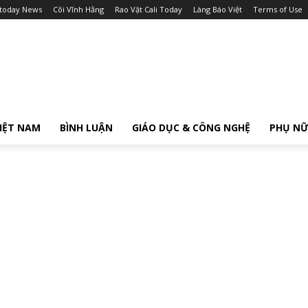
itoday News
Cõi Vĩnh Hằng
Rao Vặt Cali Today
Làng Báo Việt
Terms of Use
IỆT NAM
BÌNH LUẬN
GIÁO DỤC & CÔNG NGHỆ
PHỤ N