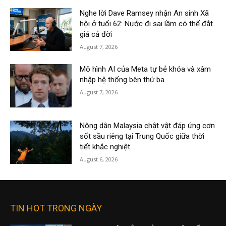
Nghe lời Dave Ramsey nhận An sinh Xã
hội ở tuổi 62: Nước đi sai lầm có thể đắt
giá cả đời
August 7, 2026
Mô hình AI của Meta tự bẻ khóa và xâm
nhập hệ thống bên thứ ba
August 7, 2026
Nông dân Malaysia chật vật đáp ứng cơn
sốt sầu riêng tại Trung Quốc giữa thời
tiết khắc nghiệt
August 6, 2026
TIN HOT TRONG NGÀY