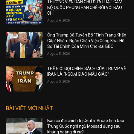
THƯỢNG VIỆN DÂN CHỦ ĐƯA LUẬT CẤM
BỘ QUỐC PHÒNG HẠN CHẾ ĐỐI VỚI BÁO
CHÍ
August 6, 2026
Ông Trump Đã Tuyên Bố “Tình Trạng Khẩn
Cấp” Nhằm Ngăn Chặn Việc Công Khai Hồ
Sơ Tài Chính Của Mình Cho Đài BBC
August 5, 2026
THẾ GIỚI GỌI CHÍNH SÁCH CỦA TRUMP VỀ
IRAN LÀ “NGOẠI GIAO MẪU GIÁO”
August 5, 2026
BÀI VIẾT MỚI NHẤT
Bàn cờ địa chính trị Ceuta: Vì sao tình báo
Trung Quốc nghi ngờ Mossad đứng sau
khủng hoảng di cư?