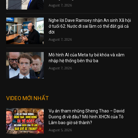
August 7, 2026
Nghe lời Dave Ramsey nhận An sinh Xã hội
ở tuổi 62: Nước đi sai lầm có thể đắt giá cả
đời
August 7, 2026
Mô hình AI của Meta tự bẻ khóa và xâm
nhập hệ thống bên thứ ba
August 7, 2026
VIDEO MỚI NHẤT
Vụ án tham nhũng Sheng Thao – David
Duong đi về đâu? Mô hình XHCN của Tô
Lâm bao giờ sẽ thành?
August 5, 2026