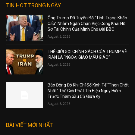
TIN HOT TRONG NGÀY
Ông Trump Đã Tuyên Bố “Tình Trạng Khẩn
Cấp” Nhằm Ngăn Chặn Việc Công Khai Hồ
Sơ Tài Chính Của Mình Cho Đài BBC
August 5, 2026
THẾ GIỚI GỌI CHÍNH SÁCH CỦA TRUMP VỀ
IRAN LÀ “NGOẠI GIAO MẪU GIÁO”
August 5, 2026
Báo Động Đỏ Khi Chỉ Số Kinh Tế “Then Chốt
Nhất” Thế Giới Phát Tín Hiệu Nguy Hiểm
Trước Thềm bầu Cử Giữa Kỳ
August 5, 2026
BÀI VIẾT MỚI NHẤT