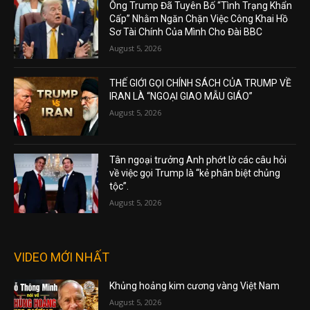
Ông Trump Đã Tuyên Bố “Tình Trạng Khẩn
Cấp” Nhằm Ngăn Chặn Việc Công Khai Hồ
Sơ Tài Chính Của Mình Cho Đài BBC
August 5, 2026
THẾ GIỚI GỌI CHÍNH SÁCH CỦA TRUMP VỀ
IRAN LÀ “NGOẠI GIAO MẪU GIÁO”
August 5, 2026
Tân ngoại trưởng Anh phớt lờ các câu hỏi
về việc gọi Trump là “kẻ phân biệt chủng
tộc”.
August 5, 2026
VIDEO MỚI NHẤT
Khủng hoảng kim cương vàng Việt Nam
August 5, 2026