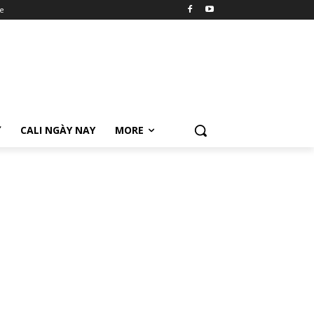
e
Ữ
CALI NGÀY NAY
MORE