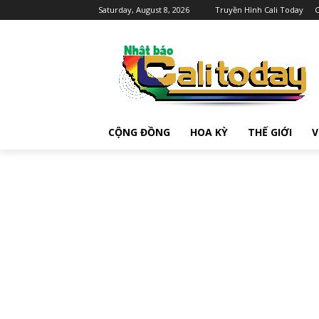
Saturday, August 8, 2026
Truyền Hình Cali Today
C
CỘNG ĐỒNG
HOA KỲ
THẾ GIỚI
V