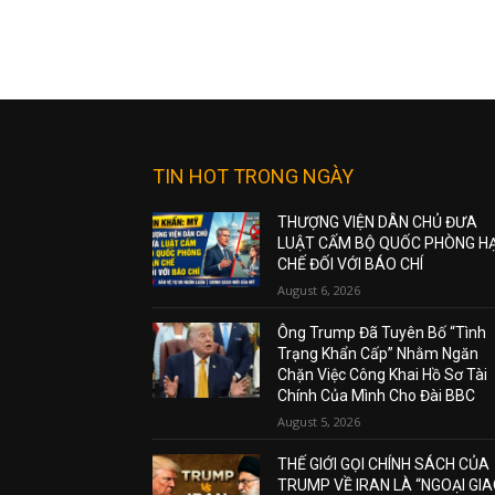
TIN HOT TRONG NGÀY
THƯỢNG VIỆN DÂN CHỦ ĐƯA
LUẬT CẤM BỘ QUỐC PHÒNG H
CHẾ ĐỐI VỚI BÁO CHÍ
August 6, 2026
Ông Trump Đã Tuyên Bố “Tình
Trạng Khẩn Cấp” Nhằm Ngăn
Chặn Việc Công Khai Hồ Sơ Tài
Chính Của Mình Cho Đài BBC
August 5, 2026
THẾ GIỚI GỌI CHÍNH SÁCH CỦA
TRUMP VỀ IRAN LÀ “NGOẠI GI