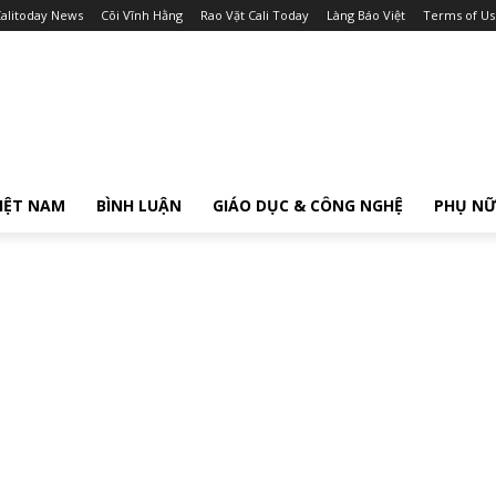
alitoday News
Cõi Vĩnh Hằng
Rao Vặt Cali Today
Làng Báo Việt
Terms of Us
IỆT NAM
BÌNH LUẬN
GIÁO DỤC & CÔNG NGHỆ
PHỤ N