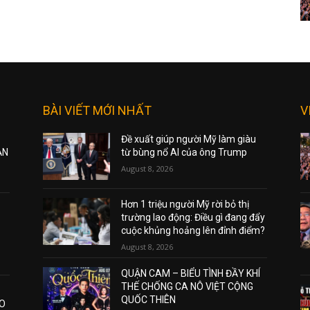
BÀI VIẾT MỚI NHẤT
V
Đề xuất giúp người Mỹ làm giàu
ẠN
từ bùng nổ AI của ông Trump
August 8, 2026
Hơn 1 triệu người Mỹ rời bỏ thị
trường lao động: Điều gì đang đẩy
cuộc khủng hoảng lên đỉnh điểm?
August 8, 2026
QUẬN CAM – BIỂU TÌNH ĐẦY KHÍ
THẾ CHỐNG CA NÔ VIỆT CỘNG
QUỐC THIÊN
AO