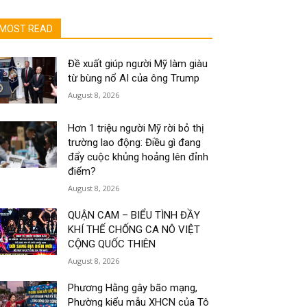
MOST READ
Đề xuất giúp người Mỹ làm giàu
từ bùng nổ AI của ông Trump
August 8, 2026
Hơn 1 triệu người Mỹ rời bỏ thị
trường lao động: Điều gì đang
đẩy cuộc khủng hoảng lên đỉnh
điểm?
August 8, 2026
QUẬN CAM – BIỂU TÌNH ĐẦY
KHÍ THẾ CHỐNG CA NÔ VIỆT
CỘNG QUỐC THIÊN
August 8, 2026
Phương Hằng gây bão mạng,
Phường kiểu mẫu XHCN của Tô