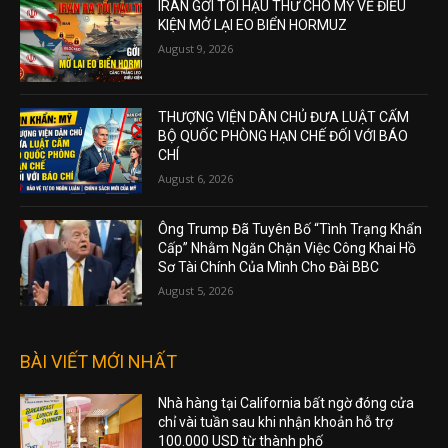
IRAN GỞI TỐI HẬU THƯ CHO MỸ VỀ ĐIỀU
KIỆN MỞ LẠI EO BIỂN HORMUZ
August 9, 2026
THƯỢNG VIỆN DÂN CHỦ ĐƯA LUẬT CẤM
BỘ QUỐC PHÒNG HẠN CHẾ ĐỐI VỚI BÁO
CHÍ
August 6, 2026
Ông Trump Đã Tuyên Bố “Tình Trạng Khẩn
Cấp” Nhằm Ngăn Chặn Việc Công Khai Hồ
Sơ Tài Chính Của Mình Cho Đài BBC
August 5, 2026
BÀI VIẾT MỚI NHẤT
Nhà hàng tại California bất ngờ đóng cửa
chỉ vài tuần sau khi nhận khoản hỗ trợ
100.000 USD từ thành phố