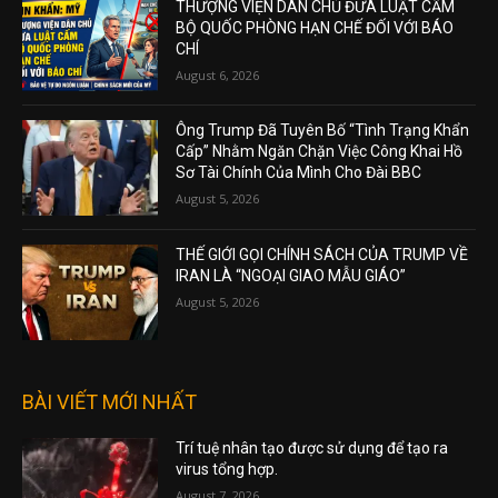
THƯỢNG VIỆN DÂN CHỦ ĐƯA LUẬT CẤM
BỘ QUỐC PHÒNG HẠN CHẾ ĐỐI VỚI BÁO
CHÍ
August 6, 2026
Ông Trump Đã Tuyên Bố “Tình Trạng Khẩn
Cấp” Nhằm Ngăn Chặn Việc Công Khai Hồ
Sơ Tài Chính Của Mình Cho Đài BBC
August 5, 2026
THẾ GIỚI GỌI CHÍNH SÁCH CỦA TRUMP VỀ
IRAN LÀ “NGOẠI GIAO MẪU GIÁO”
August 5, 2026
BÀI VIẾT MỚI NHẤT
Trí tuệ nhân tạo được sử dụng để tạo ra
virus tổng hợp.
August 7, 2026