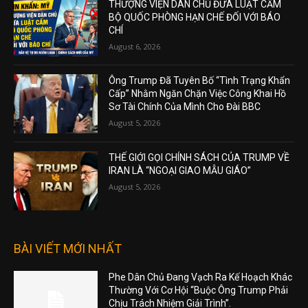
THƯỢNG VIỆN DÂN CHỦ ĐƯA LUẬT CẤM
BỘ QUỐC PHÒNG HẠN CHẾ ĐỐI VỚI BÁO
CHÍ
August 6, 2026
Ông Trump Đã Tuyên Bố “Tình Trạng Khẩn
Cấp” Nhằm Ngăn Chặn Việc Công Khai Hồ
Sơ Tài Chính Của Mình Cho Đài BBC
August 5, 2026
THẾ GIỚI GỌI CHÍNH SÁCH CỦA TRUMP VỀ
IRAN LÀ “NGOẠI GIAO MẪU GIÁO”
August 5, 2026
BÀI VIẾT MỚI NHẤT
Phe Dân Chủ Đang Vạch Ra Kế Hoạch Khác
Thường Với Cơ Hội “Buộc Ông Trump Phải
Chịu Trách Nhiệm Giải Trình”.