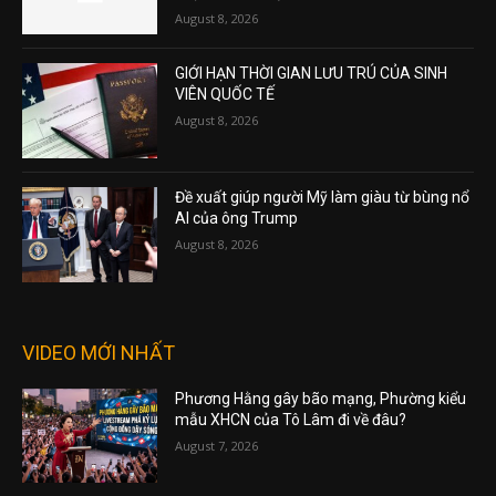
August 8, 2026
GIỚI HẠN THỜI GIAN LƯU TRÚ CỦA SINH
VIÊN QUỐC TẾ
August 8, 2026
Đề xuất giúp người Mỹ làm giàu từ bùng nổ
AI của ông Trump
August 8, 2026
VIDEO MỚI NHẤT
Phương Hằng gây bão mạng, Phường kiểu
mẫu XHCN của Tô Lâm đi về đâu?
August 7, 2026