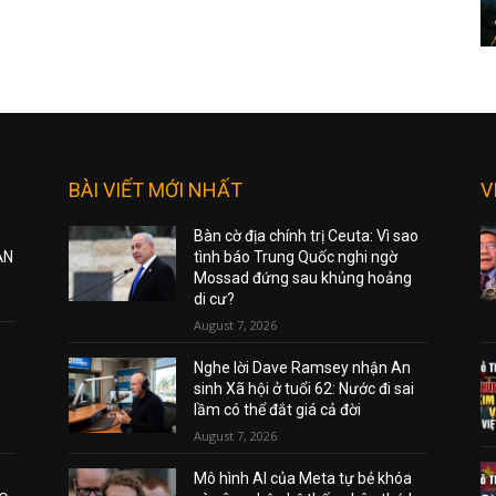
BÀI VIẾT MỚI NHẤT
V
Bàn cờ địa chính trị Ceuta: Vì sao
ẠN
tình báo Trung Quốc nghi ngờ
Mossad đứng sau khủng hoảng
di cư?
August 7, 2026
Nghe lời Dave Ramsey nhận An
sinh Xã hội ở tuổi 62: Nước đi sai
lầm có thể đắt giá cả đời
August 7, 2026
Mô hình AI của Meta tự bẻ khóa