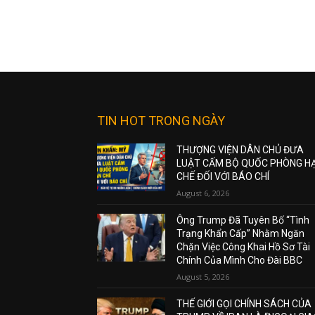
TIN HOT TRONG NGÀY
THƯỢNG VIỆN DÂN CHỦ ĐƯA
LUẬT CẤM BỘ QUỐC PHÒNG H
CHẾ ĐỐI VỚI BÁO CHÍ
August 6, 2026
Ông Trump Đã Tuyên Bố “Tình
Trạng Khẩn Cấp” Nhằm Ngăn
Chặn Việc Công Khai Hồ Sơ Tài
Chính Của Mình Cho Đài BBC
August 5, 2026
THẾ GIỚI GỌI CHÍNH SÁCH CỦA