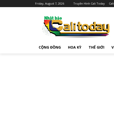
Friday, August 7, 2026
Truyền Hình Cali Today
Cal
CỘNG ĐỒNG
HOA KỲ
THẾ GIỚI
V