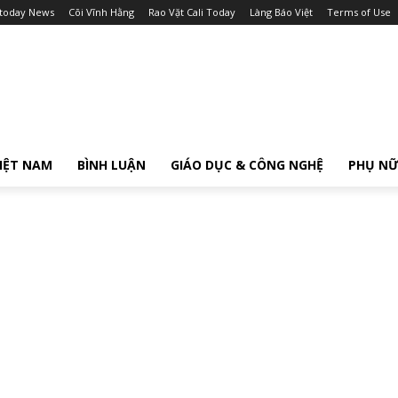
itoday News
Cõi Vĩnh Hằng
Rao Vặt Cali Today
Làng Báo Việt
Terms of Use
IỆT NAM
BÌNH LUẬN
GIÁO DỤC & CÔNG NGHỆ
PHỤ N