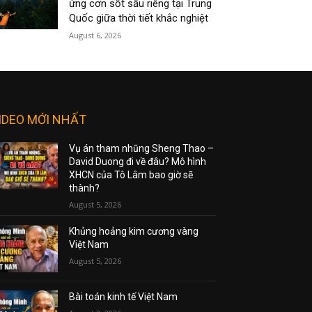
ứng cơn sốt sầu riêng tại Trung
Quốc giữa thời tiết khắc nghiệt
August 6, 2026
IDEO MỚI NHẤT
Vụ án tham nhũng Sheng Thao –
David Duong đi về đâu? Mô hình
XHCN của Tô Lâm bao giờ sẽ
thành?
August 5, 2026
Khủng hoảng kim cương vàng
Việt Nam
August 5, 2026
Bài toán kinh tế Việt Nam