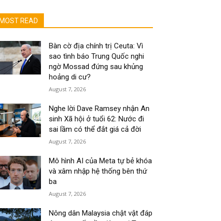
MOST READ
Bàn cờ địa chính trị Ceuta: Vì
sao tình báo Trung Quốc nghi
ngờ Mossad đứng sau khủng
hoảng di cư?
August 7, 2026
Nghe lời Dave Ramsey nhận An
sinh Xã hội ở tuổi 62: Nước đi
sai lầm có thể đắt giá cả đời
August 7, 2026
Mô hình AI của Meta tự bẻ khóa
và xâm nhập hệ thống bên thứ
ba
August 7, 2026
Nông dân Malaysia chật vật đáp