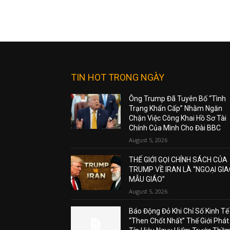
TIN HOT TRONG NGÀY
Ông Trump Đã Tuyên Bố “Tình
Trạng Khẩn Cấp” Nhằm Ngăn
Chặn Việc Công Khai Hồ Sơ Tài
Chính Của Mình Cho Đài BBC
August 5, 2026
THẾ GIỚI GỌI CHÍNH SÁCH CỦA
TRUMP VỀ IRAN LÀ “NGOẠI GI
MẪU GIÁO”
August 5, 2026
Báo Động Đỏ Khi Chỉ Số Kinh Tế
“Then Chốt Nhất” Thế Giới Phát