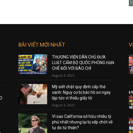
BÀI VIẾT MỚI NHẤT
V
THƯỢNG VIỆN DÂN CHỦ ĐƯA
LUẬT CẤM BỘ QUỐC PHÒNG HẠN
CHẾ ĐỐI VỚI BÁO CHÍ
August 6, 2026
Mỹ siết chặt quy định cấp thẻ
xanh: Nguy cơ bị bác hồ sơ ngay
AO
lập tức vì thiếu giấy tờ
August 6, 2026
Vì sao California sở hữu nhiều tỷ
phú nhất nhưng lại bị xếp chót về
tự do từ thiện?