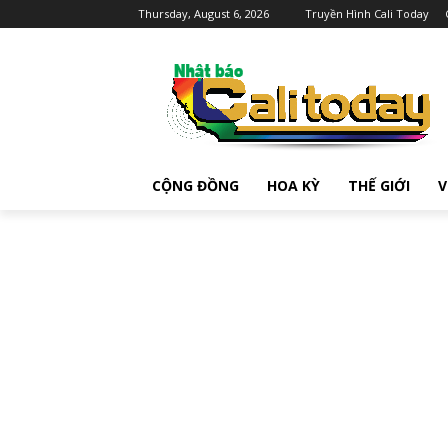
Thursday, August 6, 2026
Truyền Hình Cali Today
CỘNG ĐỒNG
HOA KỲ
THẾ GIỚI
V