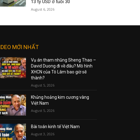
13 tỷ USD ở tuổi 30
August 6, 2026
IDEO MỚI NHẤT
Vụ án tham nhũng Sheng Thao –
David Duong đi về đâu? Mô hình
XHCN của Tô Lâm bao giờ sẽ
thành?
August 5, 2026
Khủng hoảng kim cương vàng
Việt Nam
August 5, 2026
Bài toán kinh tế Việt Nam
August 3, 2026