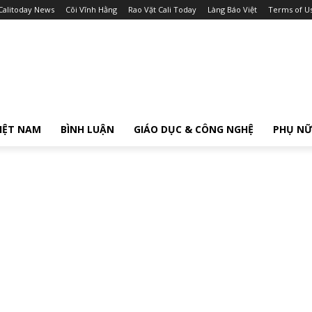
Calitoday News
Cõi Vĩnh Hằng
Rao Vặt Cali Today
Làng Báo Việt
Terms of U
IỆT NAM
BÌNH LUẬN
GIÁO DỤC & CÔNG NGHỆ
PHỤ N