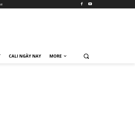
se
Ữ
CALI NGÀY NAY
MORE